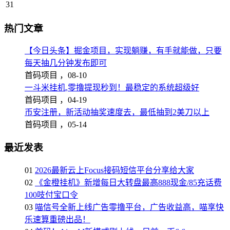
31
热门文章
【今日头条】掘金项目，实现躺赚，有手就能做，只要
每天抽几分钟发布即可
首码项目 ，
08-10
一斗米挂机,零撸提现秒到！最稳定的系统超级好
首码项目 ，
04-19
币安注册，新活动抽奖速度去，最低抽到2美刀以上
首码项目 ，
05-14
最近发表
01
2026最新云上Focus接码短信平台分享给大家
02
《金橙挂机》新增每日大转盘最高888现金/85充话费
100吱付宝口令
03
喵信号全新上线广告零撸平台，广告收益高，喵享快
乐速算重磅出品！