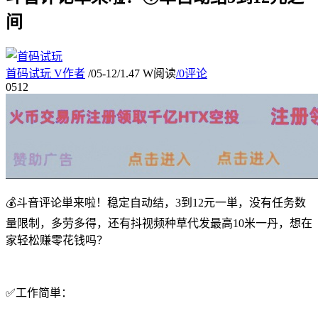
间
首码试玩
V
作者
/
05-12
/
1.47 W阅读
/
0评论
05
12
💰斗音评论単来啦！稳定自动结，3到12元一単，没有任务数
量限制，多劳多得，还有抖视频种草代发最高10米一丹，想在
家轻松赚零花钱吗？
✅工作简単：