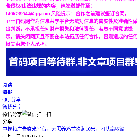
袭侵权/违法违规的内容，请发送邮件至：
1406739544@qq.com
风险提示：
合作之前建议签订合同，
37**首码网作为信息共享平台无法对信息的真实性及准确性
出判断，不承担任何财产损失和法律责任，若您不同意该提
示，请关闭网页且不要在本站拓展任何合作，否则造成的任
损失由您个人承担。
阅读
海报
QQ 分享
微博分享
微信分享
分享
中视频广告赚米平台，无需养鸡首次润10米，团队高收溢！
« 上一篇
2026-05-12