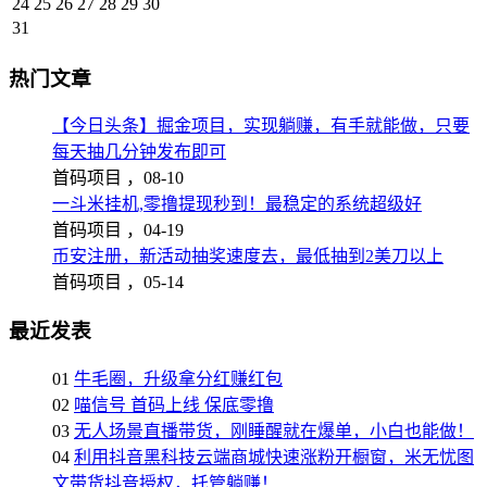
24
25
26
27
28
29
30
31
热门文章
【今日头条】掘金项目，实现躺赚，有手就能做，只要
每天抽几分钟发布即可
首码项目 ，
08-10
一斗米挂机,零撸提现秒到！最稳定的系统超级好
首码项目 ，
04-19
币安注册，新活动抽奖速度去，最低抽到2美刀以上
首码项目 ，
05-14
最近发表
01
牛毛圈，升级拿分红赚红包
02
喵信号 首码上线 保底零撸
03
无人场景直播带货，刚睡醒就在爆单，小白也能做！
04
利用抖音黑科技云端商城快速涨粉开橱窗，米无忧图
文带货抖音授权，托管躺赚！