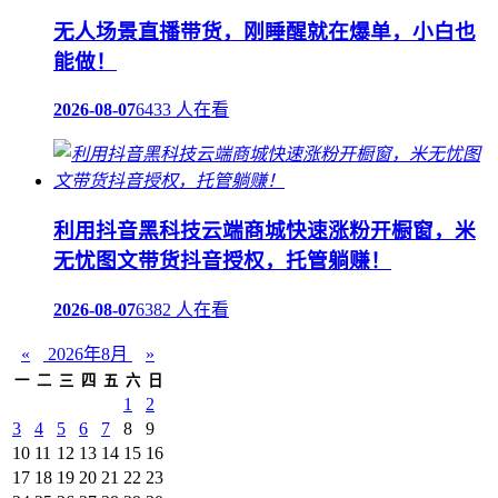
无人场景直播带货，刚睡醒就在爆单，小白也
能做！
2026-08-07
6433 人在看
利用抖音黑科技云端商城快速涨粉开橱窗，米
无忧图文带货抖音授权，托管躺赚！
2026-08-07
6382 人在看
«
2026年8月
»
一
二
三
四
五
六
日
1
2
3
4
5
6
7
8
9
10
11
12
13
14
15
16
17
18
19
20
21
22
23