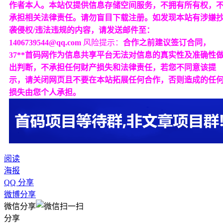
作者本人。本站仅提供信息存储空间服务，不拥有所有权，
承担相关法律责任。请勿盲目下载注册。如发现本站有涉嫌
袭侵权/违法违规的内容，请发送邮件至：
1406739544@qq.com
风险提示：
合作之前建议签订合同，
37**首码网作为信息共享平台无法对信息的真实性及准确性
出判断，不承担任何财产损失和法律责任，若您不同意该提
示，请关闭网页且不要在本站拓展任何合作，否则造成的任
损失由您个人承担。
阅读
海报
QQ 分享
微博分享
微信分享
分享