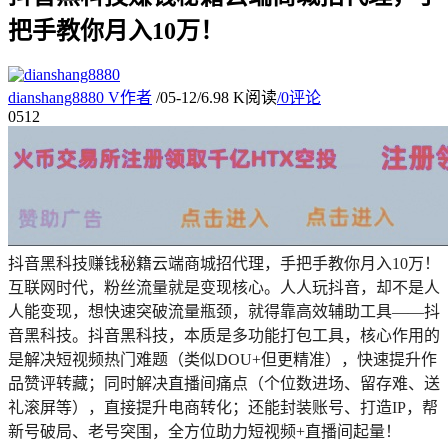
把手教你月入10万！
dianshang8880
V
作者
/
05-12
/
6.98 K阅读
/
0评论
05
12
抖音黑科技赚钱秘籍云端商城招代理，手把手教你月入10万！
互联网时代，粉丝流量就是变现核心。人人玩抖音，却不是人
人能变现，想快速突破流量瓶颈，就得靠高效辅助工具——抖
音黑科技。抖音黑科技，本质是多功能打包工具，核心作用的
是解决短视频热门难题（类似DOU+但更精准），快速提升作
品赞评转藏；同时解决直播间痛点（个位数进场、留存难、送
礼滚屏等），直接提升电商转化；还能封装账号、打造IP，帮
新号破局、老号突围，全方位助力短视频+直播间起量！