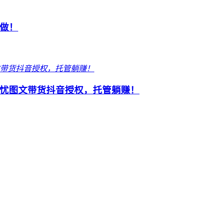
做！
忧图文带货抖音授权，托管躺赚！