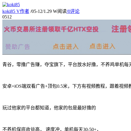
koki85
V
作者
/
05-12
/
1.29 W阅读
/
0评论
05
12
青谷，零撸广告赚，夺宝旗下，平台放水好撸，不养鸡单机每天都
安卓+iOS端双看广告+顶包0.5米，下方有视频教程，跟着视
玩过他家的平台都知道，他家的包是最好撸的
不养机保底收益高， 速度冲，单机每天30-50+，