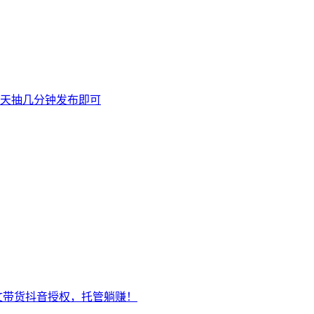
天抽几分钟发布即可
文带货抖音授权，托管躺赚！