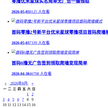
零撸优米星球实名简单无广告一键领取
2026-05-05
8125 人在看
首码零撸2号新平台优米星球零撸项目首码爬墙
2026-05-03
7339 人在看
首码0撸无广告签到领取爬墙变现简单
2026-04-30
46708 人在看
«
2026年8月
»
一
二
三
四
五
六
日
1
2
3
4
5
6
7
8
9
10
11
12
13
14
15
16