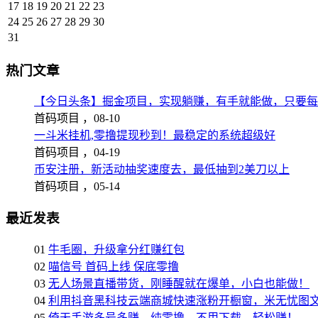
17
18
19
20
21
22
23
24
25
26
27
28
29
30
31
热门文章
【今日头条】掘金项目，实现躺赚，有手就能做，只要每
首码项目 ，
08-10
一斗米挂机,零撸提现秒到！最稳定的系统超级好
首码项目 ，
04-19
币安注册，新活动抽奖速度去，最低抽到2美刀以上
首码项目 ，
05-14
最近发表
01
牛毛圈，升级拿分红赚红包
02
喵信号 首码上线 保底零撸
03
无人场景直播带货，刚睡醒就在爆单，小白也能做！
04
利用抖音黑科技云端商城快速涨粉开橱窗，米无忧图
05
倚天手游多号多赚、纯零撸，不用下载，轻松赚！