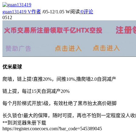
guan131419
V
作者
/
05-12
/
1.05 W阅读
/
0评论
05
12
优米星球
爬墙，链上提!直推20%，间推10%,撸爬墙2.0自洞减产
链上提，每过15天自洞减产20%
每个月阶梯式开放5级，有效杜绝了黑市抬太高价砸脚
长久锁仓!最大的保障，随时可提，再也不怕到一定程度没人
**到浏览器朱册下载
https://register.conecoex.com?bar_code=545389045