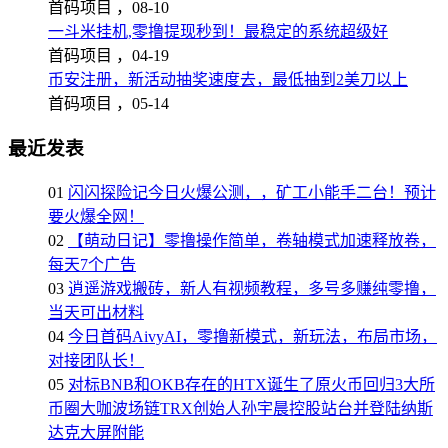
首码项目 ，
08-10
一斗米挂机,零撸提现秒到！最稳定的系统超级好
首码项目 ，
04-19
币安注册，新活动抽奖速度去，最低抽到2美刀以上
首码项目 ，
05-14
最近发表
01
闪闪探险记今日火爆公测，，矿工小能手二台！预计
要火爆全网！
02
【萌动日记】零撸操作简单，卷轴模式加速释放卷，
每天7个广告
03
逍遥游戏搬砖，新人有视频教程，多号多赚纯零撸，
当天可出材料
04
今日首码AivyAI，零撸新模式，新玩法，布局市场，
对接团队长！
05
对标BNB和OKB存在的HTX诞生了原火币回归3大所
币圈大咖波场链TRX创始人孙宇晨控股站台并登陆纳斯
达克大屏附能