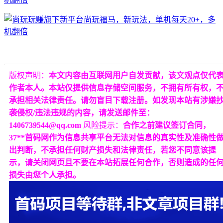
版权声明：
本文内容由互联网用户自发贡献，该文观点仅代
作者本人。本站仅提供信息存储空间服务，不拥有所有权，
承担相关法律责任。请勿盲目下载注册。如发现本站有涉嫌
袭侵权/违法违规的内容，请发送邮件至：
1406739544@qq.com
风险提示：
合作之前建议签订合同，
37**首码网作为信息共享平台无法对信息的真实性及准确性
出判断，不承担任何财产损失和法律责任，若您不同意该提
示，请关闭网页且不要在本站拓展任何合作，否则造成的任
损失由您个人承担。