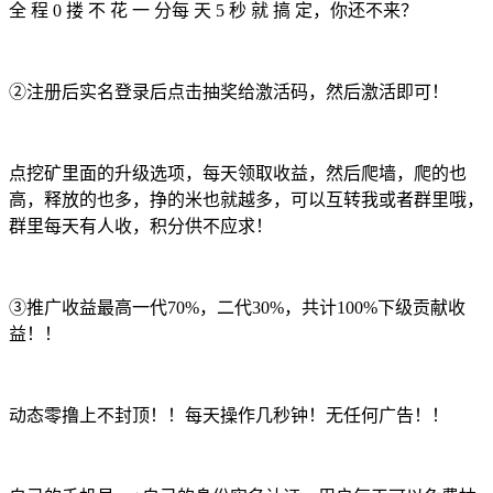
全 程 0 搂 不 花 一 分每 天 5 秒 就 搞 定，你还不来？
②注册后实名登录后点击抽奖给激活码，然后激活即可！
点挖矿里面的升级选项，每天领取收益，然后爬墙，爬的也
高，释放的也多，挣的米也就越多，可以互转我或者群里哦，
群里每天有人收，积分供不应求！
③推广收益最高一代70%，二代30%，共计100%下级贡献收
益！！
动态零撸上不封顶！！每天操作几秒钟！无任何广告！！