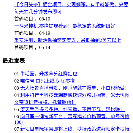
【今日头条】掘金项目，实现躺赚，有手就能做，只要
每天抽几分钟发布即可
首码项目 ，
08-10
一斗米挂机,零撸提现秒到！最稳定的系统超级好
首码项目 ，
04-19
币安注册，新活动抽奖速度去，最低抽到2美刀以上
首码项目 ，
05-14
最近发表
01
牛毛圈，升级拿分红赚红包
02
喵信号 首码上线 保底零撸
03
无人场景直播带货，刚睡醒就在爆单，小白也能做！
04
利用抖音黑科技云端商城快速涨粉开橱窗，米无忧图
文带货抖音授权，托管躺赚！
05
倚天手游多号多赚、纯零撸，不用下载，轻松赚！
06
向日葵一键拉新平台，雷霆模式价格顶置，单号可撸
100+
07
新项目星际宇宙即将上线，扶持政策进群预定卡扶持