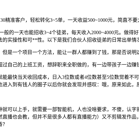
0精准客户，轻松转化3~5单，一天收益500~1000元，简
的一天也能招收3~4个徒弟，每天收入2000~4000元。做得好的
法的实操性和可**性。以下是我们合伙人招收徒弟的日常出单情
，但是一个项目一个方法，能让一群人都赚到了钱，那是否说明
有**做超过自己的上班工资，想辞职来全职做的，有一边带孩子一
能最快当天收回成本，日入3位数或者4位数甚至5位数觉着不
也进入到有钱人的圈子以后你就会发现并感叹：哦，原来如此，
分钟就可以上手，就需要一部智能机，人也没啥要求，不傻，认
然直播也会教，但并不是很多人都有直播能力）又不剪辑发作品，
香？