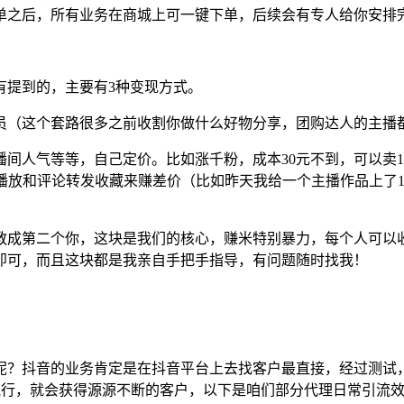
单之后，所有业务在商城上可一键下单，后续会有专人给你安排
有提到的，主要有3种变现方式。
员（这个套路很多之前收割你做什么好物分享，团购达人的主播
气等等，自己定价。比如涨千粉，成本30元不到，可以卖150~1
，上播放和评论转发收藏来赚差价（比如昨天我给一个主播作品上了
成第二个你，这块是我们的核心，赚米特别暴力，每个人可以收3
即可，而且这块都是我亲自手把手指导，有问题随时找我！
呢？抖音的业务肯定是在抖音平台上去找客户最直接，经过测试
执行，就会获得源源不断的客户，以下是咱们部分代理日常引流