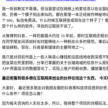
我一听就断定不靠谱。但当我尝试在网络上检索信息以佐证我的判
频，仿佛一个模子刻出来似的。都在那里一本正经故作神秘地说：
个 666，私信免费送。什么时候互联网变成现在这个样子了
是个什么样的软件。寻找的过程就不说了。
从微博到抖音，一样的套路大约在 10 年前，那时互联网还相
在同学朋友间添加好友时能够给人一种粉丝众多的错觉。事后
被迫掉粉。现在，抖音是新媒体的主要阵地之一。
我只是对目前市面上一些人昧良心赚钱和没底线地收割深感不耻。本
把韭菜往死里割呀。分享已掌握的关于云端商城的信息什么原
APP 界面显示的数据变化了，实际上账户的粉丝数、播放量
最近呢看到很多想在互联网来创业的伙伴在找这个东西， 今天
大家好， 最近很多朋友对我朋友圈的抖音黑科技项目感到好
什么条件？项目怎么做？
因为每天咨询的人实在太多，所以，我将整个项目的详细玩法