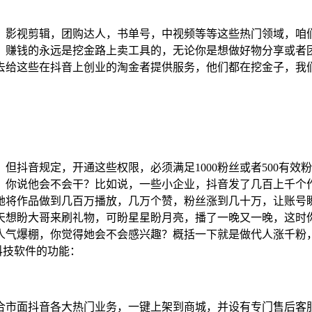
，影视剪辑，团购达人，书单号，中视频等等这些热门领域，咱
，赚钱的永远是挖金路上卖工具的，无论你是想做好物分享或者
去给这些在抖音上创业的淘金者提供服务，他们都在挖金子，我
但抖音规定，开通这些权限，必须满足1000粉丝或者500有
限，你说他会不会干？比如说，一些小企业，抖音发了几百上千个
她将作品做到几百万播放，几万个赞，粉丝涨到几十万，让账号
天想盼大哥来刷礼物，可盼星星盼月亮，播了一晚又一晚，这时
人气爆棚，你觉得她会不会感兴趣？概括一下就是做代人涨千粉
科技软件的功能：
合市面抖音各大热门业务，一键上架到商城，并设有专门售后客