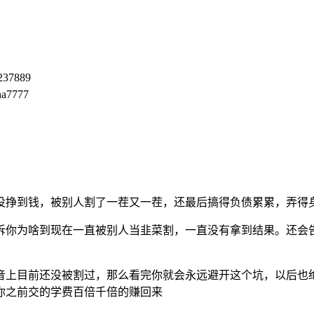
237889
a7777
没挣到钱，被别人割了一茬又一茬，还最后搞得负债累累，弄得
诉你为啥到现在一直被别人当韭菜割，一直没有拿到结果。还会
音上目前还没被割过，那么看完你就会永远避开这个坑，以后也
你之前交的学费百倍千倍的赚回来