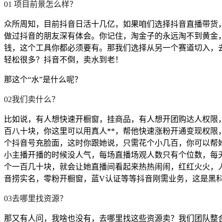
01 项目前景怎么样？
众所周知，目前抖音日活十几亿，如果咱们选择抖音直播带货
做过抖音的朋友深有体会。你记住，淘金子的永远淘不到黄金
钱，这个工具你都必须要有。那我们选择从另一个赛道切入，
轻松很多？抖音不倒，卖水到老！
那这个“水”是什么呢？
02我们卖什么？
比如说，有人想快速开橱窗，挂商品，有人想开团购达人权限，
百八十块，你这里可以用真人**，帮他快速涨粉开通变现权
个抖音号充脸面，这时你跟她说，只需花个小几百，你可以帮
小主播开播的时候没人气，每场直播场观人数只有个位数，每
个一百几十块，就会让她直播间看起来热热闹闹，红红火火，
音捞实名，零粉开橱窗，蓝V认证等等抖音刚需业务，这是黑
03去哪里找资源？
那又有人问，我啥也没有，去哪里找这些资源卖？我们团队整