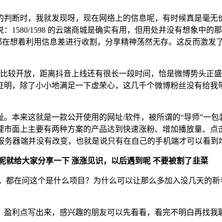
断时，我就发现呀，现在网络上的信息呢，有时候真是毫无价值。在
1580/1598 的云端商城是确实有用，但用处并没有想象中
？都在想着利用信息差进行收割，分享精神荡然无存。这反而激发
对比较开放，距离抖音上线还有很长一段时间，恰是微博势头正盛
证明，除了小小地满足一下虚荣心，这几千个微博粉丝没有给我
来这就是一款公开使用的网址/软件，被所谓的“导师”一包装，变成
理市面上主要有两种方案的产品达到快速涨粉、增加播放量、点
在服务器端并没有改变，也就是说只有在自己的手机端才可以看到
呢就给大家分享一下 涨涨见识，以后遇到呢 不要被割了韭菜
奇，都在问这个是什么项目？为什么可以让那么多加入没几天的新
，盈利点写出来，感兴趣的朋友可以先看看，看完不明白再找我