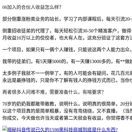
06加入的合伙人收益怎么样？
部分侧重涨粉类业务的站长，学习了内部课程后，每天引流20~3
侧重招收徒弟的代理了，每天轻松引流30-50个精准客户，做得一般
月收益10万以上的佼佼者，也大有人在，这充分验证了这套方
一个项目，如果只有一俩个人赚钱，只能说这两个人能力出众
我带的徒弟们，有5天赚5000的，有一天赚13000多的，
太多例子我就不一一例举了，有的人可能会有疑问，花几百元就
永远是最挣钱的，只是你不了解有钱人的挣钱方式而已，当你
再者很多人问难不难，需要准备什么，有啥要求？
70岁的奶奶我都敢带敢教，说明什么，说明真的很简单，20
以这个项目真的是简单粗暴，没有弯弯绕绕，又不直播，（当
你成交，今天做也许当天或者第二天就会有收益，你觉得香不