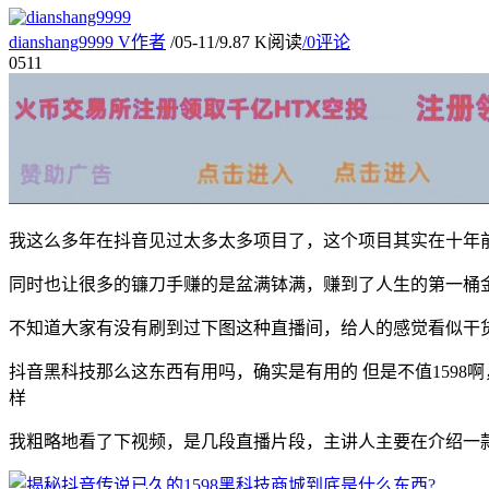
dianshang9999
V
作者
/
05-11
/
9.87 K阅读
/
0评论
05
11
我这么多年在抖音见过太多太多项目了，这个项目其实在十年
同时也让很多的镰刀手赚的是盆满钵满，赚到了人生的第一桶
不知道大家有没有刷到过下图这种直播间，给人的感觉看似干
抖音黑科技那么这东西有用吗，确实是有用的 但是不值1598
样
我粗略地看了下视频，是几段直播片段，主讲人主要在介绍一