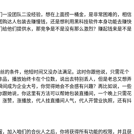
们一没团队二没经验，想在上面捞一桶金，是非常困难的，相信
团购达人包装去赚慢钱，还是想利用黑科技软件本身功能去赚快
们给他们提供水，那竞争是不是没有那么激烈？赚起钱来是不是
效粉丝的条件，他短时间又没办法满足。这时你跟他说，只需花个
作品，播放始终卡在个位数，说出去特别丢人，但是老总又想弄
瞬间成为企业大号，你觉得她会不会感有兴趣？再比如说，一些
你跟她说，你这里有方法可以帮她包装直播间，一个晚上只需花
，涨赞，涨播放，代人挂直播间人气，代人开营业执照，还有抖
服，加入咱们的合伙人之后，你将获得所有功能的权限，并且获