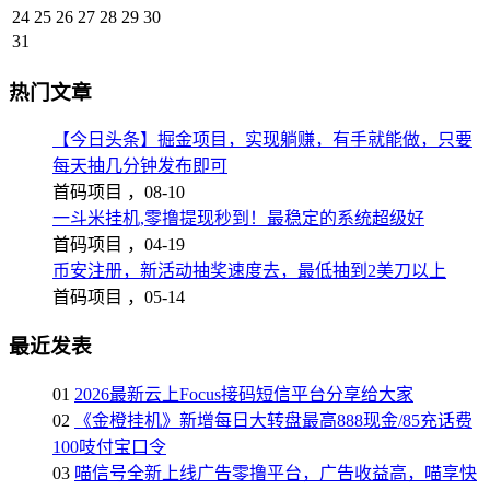
24
25
26
27
28
29
30
31
热门文章
【今日头条】掘金项目，实现躺赚，有手就能做，只要
每天抽几分钟发布即可
首码项目 ，
08-10
一斗米挂机,零撸提现秒到！最稳定的系统超级好
首码项目 ，
04-19
币安注册，新活动抽奖速度去，最低抽到2美刀以上
首码项目 ，
05-14
最近发表
01
2026最新云上Focus接码短信平台分享给大家
02
《金橙挂机》新增每日大转盘最高888现金/85充话费
100吱付宝口令
03
喵信号全新上线广告零撸平台，广告收益高，喵享快