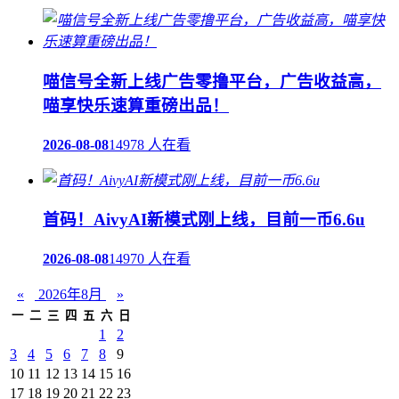
喵信号全新上线广告零撸平台，广告收益高，
喵享快乐速算重磅出品！
2026-08-08
14978 人在看
首码！AivyAI新模式刚上线，目前一币6.6u
2026-08-08
14970 人在看
«
2026年8月
»
一
二
三
四
五
六
日
1
2
3
4
5
6
7
8
9
10
11
12
13
14
15
16
17
18
19
20
21
22
23