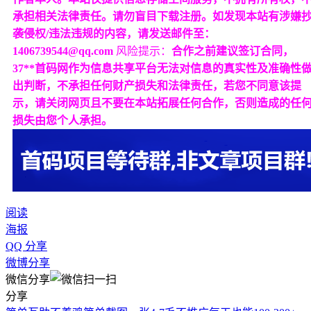
承担相关法律责任。请勿盲目下载注册。如发现本站有涉嫌
袭侵权/违法违规的内容，请发送邮件至：
1406739544@qq.com
风险提示：
合作之前建议签订合同，
37**首码网作为信息共享平台无法对信息的真实性及准确性
出判断，不承担任何财产损失和法律责任，若您不同意该提
示，请关闭网页且不要在本站拓展任何合作，否则造成的任
损失由您个人承担。
阅读
海报
QQ 分享
微博分享
微信分享
分享