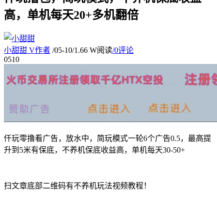
高，单机每天20+多机翻倍
小甜甜
V
作者
/
05-10
/
1.66 W阅读
/
0评论
05
10
仟玩零撸看广告，放水中，简玩模式一轮6个广告0.5，最高提
升到5米有保底，不养机保底收益高，单机每天30-50+
扫文章底部二维码有不养机玩法视频教程！