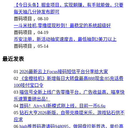
【今日头条】掘金项目，实现躺赚，有手就能做，只要
每天抽几分钟发布即可
首码项目 ，
08-10
一斗米挂机,零撸提现秒到！最稳定的系统超级好
首码项目 ，
04-19
币安注册，新活动抽奖速度去，最低抽到2美刀以上
首码项目 ，
05-14
最近发表
01
2026最新云上Focus接码短信平台分享给大家
02
《金橙挂机》新增每日大转盘最高888现金/85充话费
100吱付宝口令
03
喵信号全新上线广告零撸平台，广告收益高，喵享快
乐速算重磅出品！
04
首码！AivyAI新模式刚上线，目前一币6.6u
05
钻石大亨2026新版，自带兑换提米乐，游戏钻石供不
应求
06
high推首码邀请码948095，做网盘拉新首选，单价高