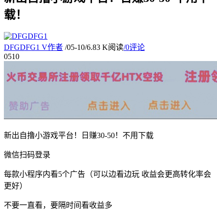
载！
DFGDFG1
V
作者
/
05-10
/
6.83 K阅读
/
0评论
05
10
新出自撸小游戏平台！日赚30-50！不用下载
微信扫码登录
每款小程序内看5个广告（可以边看边玩 收益会更高转化率会
更好）
不要一直看，要隔时间看收益多