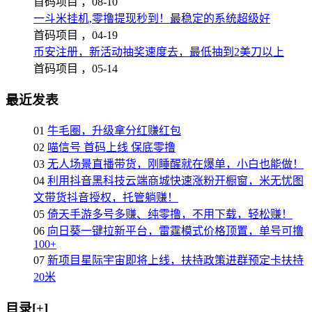
首码项目 ，
08-10
一斗米挂机,零撸提现秒到！最稳定的系统超级好
首码项目 ，
04-19
币安注册，新活动抽奖速度去，最低抽到2美刀以上
首码项目 ，
05-14
最近发表
01
牛毛圈，升级拿分红赚红包
02
喵信号 首码上线 保底零撸
03
无人场景直播带货，刚睡醒就在爆单，小白也能做！
04
利用抖音黑科技云端商城快速涨粉开橱窗，米无忧图
文带货抖音授权，托管躺赚！
05
倚天手游多号多赚、纯零撸，不用下载，轻松赚！
06
向日葵一键拉新平台，雷霆模式价格顶置，单号可撸
100+
07
新项目星际宇宙即将上线，扶持政策进群预定卡扶持
20米
目录[+]