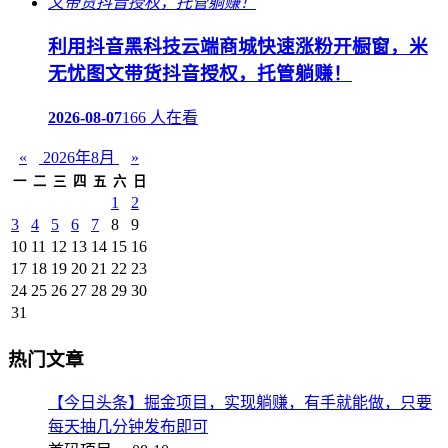
利用抖音黑科技云端商城快速涨粉开橱窗，米
无忧图文带货抖音授权，托管躺赚！
2026-08-07
166 人在看
«
2026年8月
»
一
二
三
四
五
六
日
1
2
3
4
5
6
7
8
9
10
11
12
13
14
15
16
17
18
19
20
21
22
23
24
25
26
27
28
29
30
31
热门文章
【今日头条】掘金项目，实现躺赚，有手就能做，只要
每天抽几分钟发布即可