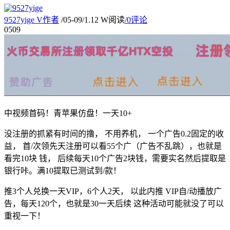
9527yige
V
作者
/
05-09
/
1.12 W阅读
/
0评论
05
09
中视频首码！青苹果仿盘！一天10+
没注册的抓紧有时间的撸， 不用养机， 一个广告0.2固定的收
益， 首/次领先天注册可以看55个广（广告不乱跳），也就是
看完10块 钱， 后续每天10个广告2块钱，需要实名然后提取是
银行咔。满10提取已测试到/款！
推3个人兑换一天VIP，6个人2天， 以此内推 VIP自/动播放广
告，每天120个，也就是30一天后续 这种活动可能就没了可以
重视一下！