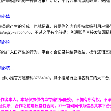
用户规模推出的一种官方推广活动，平台会拿出激励政策，鼓励
；
会员后产生的分成。也就是说，只要你的内容能持续吸引用户保
/pages/login/reg?p=37554040，不过这里有个前提：普通账号直
的推广入口产生的行为，平台才会记录并结算收益，操作逻辑其
蜂小推官方邀请码37554040，蜂小推是行业排名前三的大平
表作者本人。本站仅提供信息存储空间服务，不拥有所有权，不
险提示：
合作之前建议签订合同，37**首码网作为信息共享平