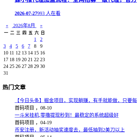
2026-07-27
993 人在看
«
2026年8月
»
一
二
三
四
五
六
日
1
2
3
4
5
6
7
8
9
10
11
12
13
14
15
16
17
18
19
20
21
22
23
24
25
26
27
28
29
30
31
热门文章
【今日头条】掘金项目，实现躺赚，有手就能做，只要每
首码项目 ，
08-10
一斗米挂机,零撸提现秒到！最稳定的系统超级好
首码项目 ，
04-19
币安注册，新活动抽奖速度去，最低抽到2美刀以上