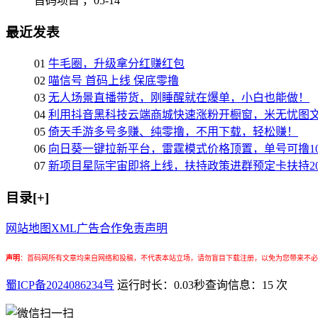
首码项目 ，
05-14
最近发表
01
牛毛圈，升级拿分红赚红包
02
喵信号 首码上线 保底零撸
03
无人场景直播带货，刚睡醒就在爆单，小白也能做！
04
利用抖音黑科技云端商城快速涨粉开橱窗，米无忧图
05
倚天手游多号多赚、纯零撸，不用下载，轻松赚！
06
向日葵一键拉新平台，雷霆模式价格顶置，单号可撸10
07
新项目星际宇宙即将上线，扶持政策进群预定卡扶持2
目录[+]
网站地图
XML
广告合作
免责声明
声明
：
首码网所有文章均来自网络和投稿，不代表本站立场，请勿盲目下载注册，以免为您带来不必
蜀ICP备2024086234号
运行时长：0.03秒
查询信息：15 次