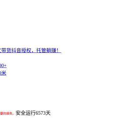
文带货抖音授权，托管躺赚！
0+
0米
安全运行
6573
天
要的损失。