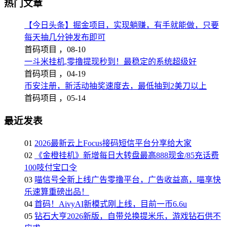
热门文章
【今日头条】掘金项目，实现躺赚，有手就能做，只要
每天抽几分钟发布即可
首码项目 ，
08-10
一斗米挂机,零撸提现秒到！最稳定的系统超级好
首码项目 ，
04-19
币安注册，新活动抽奖速度去，最低抽到2美刀以上
首码项目 ，
05-14
最近发表
01
2026最新云上Focus接码短信平台分享给大家
02
《金橙挂机》新增每日大转盘最高888现金/85充话费
100吱付宝口令
03
喵信号全新上线广告零撸平台，广告收益高，喵享快
乐速算重磅出品！
04
首码！AivyAI新模式刚上线，目前一币6.6u
05
钻石大亨2026新版，自带兑换提米乐，游戏钻石供不