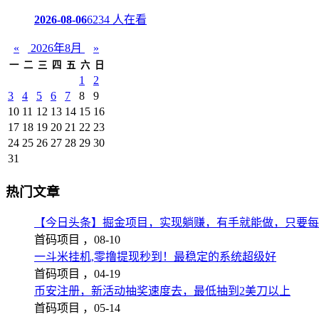
2026-08-06
6234 人在看
«
2026年8月
»
一
二
三
四
五
六
日
1
2
3
4
5
6
7
8
9
10
11
12
13
14
15
16
17
18
19
20
21
22
23
24
25
26
27
28
29
30
31
热门文章
【今日头条】掘金项目，实现躺赚，有手就能做，只要每
首码项目 ，
08-10
一斗米挂机,零撸提现秒到！最稳定的系统超级好
首码项目 ，
04-19
币安注册，新活动抽奖速度去，最低抽到2美刀以上
首码项目 ，
05-14