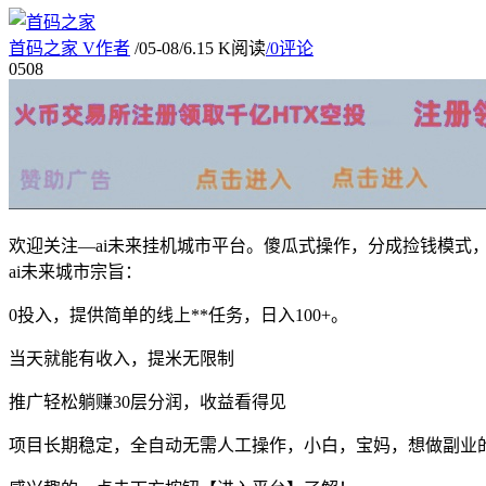
首码之家
V
作者
/
05-08
/
6.15 K阅读
/
0评论
05
08
欢迎关注—ai未来挂机城市平台。傻瓜式操作，分成捡钱模式
ai未来城市宗旨：
0投入，提供简单的线上**任务，日入100+。
当天就能有收入，提米无限制
推广轻松躺赚30层分润，收益看得见
项目长期稳定，全自动无需人工操作，小白，宝妈，想做副业