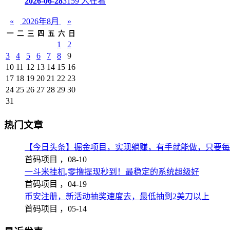
2026-06-28
3159 人在看
«
2026年8月
»
一
二
三
四
五
六
日
1
2
3
4
5
6
7
8
9
10
11
12
13
14
15
16
17
18
19
20
21
22
23
24
25
26
27
28
29
30
31
热门文章
【今日头条】掘金项目，实现躺赚，有手就能做，只要每
首码项目 ，
08-10
一斗米挂机,零撸提现秒到！最稳定的系统超级好
首码项目 ，
04-19
币安注册，新活动抽奖速度去，最低抽到2美刀以上
首码项目 ，
05-14