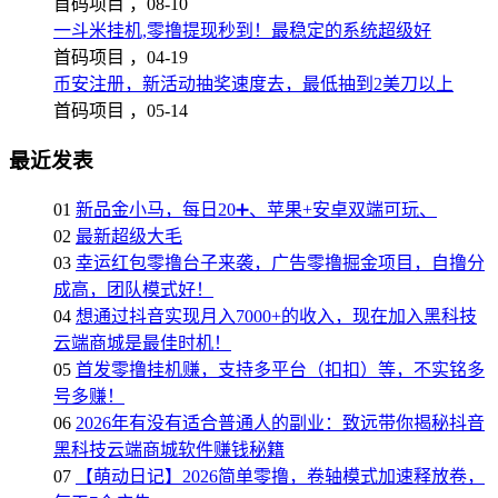
首码项目 ，
08-10
一斗米挂机,零撸提现秒到！最稳定的系统超级好
首码项目 ，
04-19
币安注册，新活动抽奖速度去，最低抽到2美刀以上
首码项目 ，
05-14
最近发表
01
新品金小马，每日20➕、苹果+安卓双端可玩、
02
最新超级大毛
03
幸运红包零撸台子来袭，广告零撸掘金项目，自撸分
成高，团队模式好！
04
想通过抖音实现月入7000+的收入，现在加入黑科技
云端商城是最佳时机！
05
首发零撸挂机赚，支持多平台（扣扣）等，不实铭多
号多赚！
06
2026年有没有适合普通人的副业：致远带你揭秘抖音
黑科技云端商城软件赚钱秘籍
07
【萌动日记】2026简单零撸，卷轴模式加速释放卷，