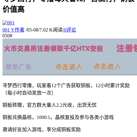
价值高
001
V
作者
/
05-08
/
7.02 K阅读
/
0评论
05
08
寻梦西行零撸，玩家看12个广告获取铜板，12小时累计奖励
（每小时自动发放一次）
铜板转赠，官方群大量人2.2元收，出货无忧
铜板兑换晶核，1000:1。晶核复投及参与各类小游戏
邀请好友加入游戏，享分成铜板奖励