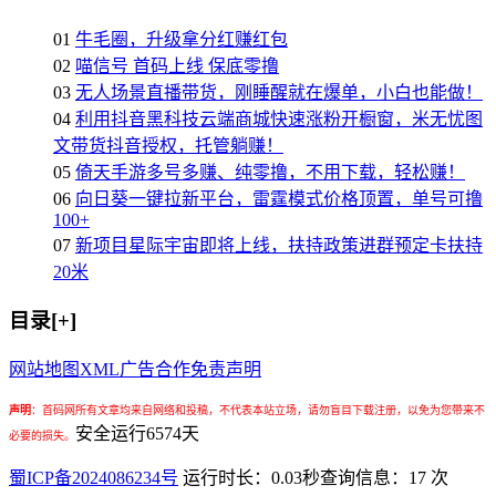
01
牛毛圈，升级拿分红赚红包
02
喵信号 首码上线 保底零撸
03
无人场景直播带货，刚睡醒就在爆单，小白也能做！
04
利用抖音黑科技云端商城快速涨粉开橱窗，米无忧图
文带货抖音授权，托管躺赚！
05
倚天手游多号多赚、纯零撸，不用下载，轻松赚！
06
向日葵一键拉新平台，雷霆模式价格顶置，单号可撸
100+
07
新项目星际宇宙即将上线，扶持政策进群预定卡扶持
20米
目录[+]
网站地图
XML
广告合作
免责声明
声明
：
首码网所有文章均来自网络和投稿，不代表本站立场，请勿盲目下载注册，以免为您带来不
安全运行
6574
天
必要的损失。
蜀ICP备2024086234号
运行时长：0.03秒
查询信息：17 次