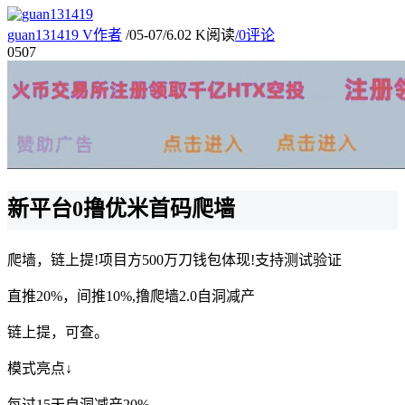
guan131419
V
作者
/
05-07
/
6.02 K阅读
/
0评论
05
07
新平台0撸优米首码爬墙
爬墙，链上提!项目方500万刀钱包体现!支持测试验证
直推20%，间推10%,撸爬墙2.0自洞减产
链上提，可查。
模式亮点↓
每过15天自洞减产20%