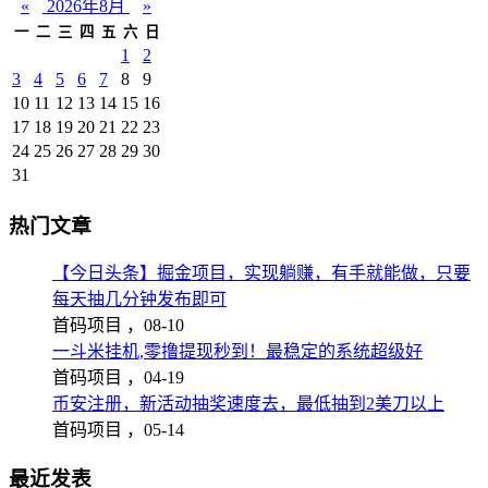
«
2026年8月
»
一
二
三
四
五
六
日
1
2
3
4
5
6
7
8
9
10
11
12
13
14
15
16
17
18
19
20
21
22
23
24
25
26
27
28
29
30
31
热门文章
【今日头条】掘金项目，实现躺赚，有手就能做，只要
每天抽几分钟发布即可
首码项目 ，
08-10
一斗米挂机,零撸提现秒到！最稳定的系统超级好
首码项目 ，
04-19
币安注册，新活动抽奖速度去，最低抽到2美刀以上
首码项目 ，
05-14
最近发表