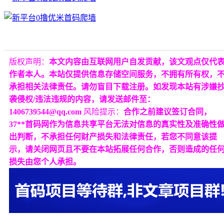
版权声明：
本文内容由互联网用户自发贡献，该文观点仅代
作者本人。本站仅提供信息存储空间服务，不拥有所有权，
承担相关法律责任。请勿盲目下载注册。如发现本站有涉嫌
袭侵权/违法违规的内容，请发送邮件至：
1406739544@qq.com
风险提示：
合作之前建议签订合同，
37**首码网作为信息共享平台无法对信息的真实性及准确性
出判断，不承担任何财产损失和法律责任，若您不同意该提
示，请关闭网页且不要在本站拓展任何合作，否则造成的任
损失由您个人承担。