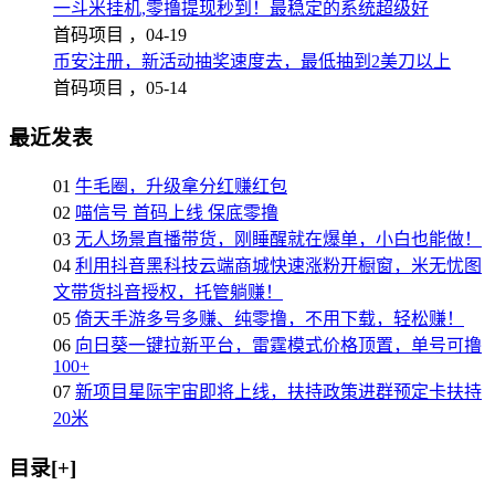
一斗米挂机,零撸提现秒到！最稳定的系统超级好
首码项目 ，
04-19
币安注册，新活动抽奖速度去，最低抽到2美刀以上
首码项目 ，
05-14
最近发表
01
牛毛圈，升级拿分红赚红包
02
喵信号 首码上线 保底零撸
03
无人场景直播带货，刚睡醒就在爆单，小白也能做！
04
利用抖音黑科技云端商城快速涨粉开橱窗，米无忧图
文带货抖音授权，托管躺赚！
05
倚天手游多号多赚、纯零撸，不用下载，轻松赚！
06
向日葵一键拉新平台，雷霆模式价格顶置，单号可撸
100+
07
新项目星际宇宙即将上线，扶持政策进群预定卡扶持
20米
目录[+]