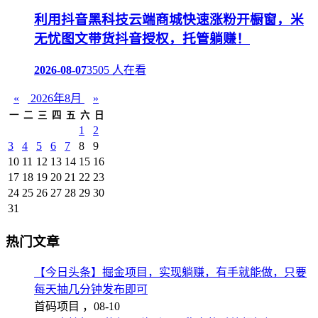
利用抖音黑科技云端商城快速涨粉开橱窗，米
无忧图文带货抖音授权，托管躺赚！
2026-08-07
3505 人在看
«
2026年8月
»
一
二
三
四
五
六
日
1
2
3
4
5
6
7
8
9
10
11
12
13
14
15
16
17
18
19
20
21
22
23
24
25
26
27
28
29
30
31
热门文章
【今日头条】掘金项目，实现躺赚，有手就能做，只要
每天抽几分钟发布即可
首码项目 ，
08-10