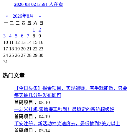
2026-03-02
12591 人在看
«
2026年8月
»
一
二
三
四
五
六
日
1
2
3
4
5
6
7
8
9
10
11
12
13
14
15
16
17
18
19
20
21
22
23
24
25
26
27
28
29
30
31
热门文章
【今日头条】掘金项目，实现躺赚，有手就能做，只要
每天抽几分钟发布即可
首码项目 ，
08-10
一斗米挂机,零撸提现秒到！最稳定的系统超级好
首码项目 ，
04-19
币安注册，新活动抽奖速度去，最低抽到2美刀以上
首码项目 ，
05-14