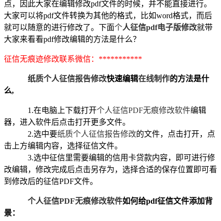
点，因此大家在编辑修改pdf文件的时候，并不能直接进行。
大家可以将pdf文件转换为其他的格式，比如word格式，而后
就可以随意的进行修改了。下面
个
人征信
pdf电子版修改
就带
大家来看看
pdf修改编辑的方法是什么？
征信无痕迹修改联系微信：
***********
纸质个人征信报告修改
快速
编辑
在线制作
的方法是什
么
,
1.在电脑上下载打开
个人征信
PDF无痕修改软件
编辑
器，进入软件后点击打开更多文件。
2.选中要
纸质个人征信报告修改
的文件，点击打开，点
击上方编辑内容，选择
征信文件
。
3.选中
征信里需要编辑的信用卡贷款
内容，即可进行修
改编辑，修改完成后点击另存为，选择合适的保存位置即可看
到修改后的
征信
PDF文件。
个人征信
PDF无痕修改软件
如何给
pdf
征信
文件添加背
景
：