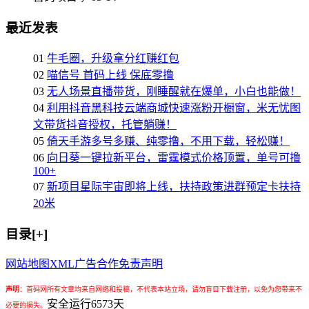
最近发表
01
牛毛圈，升级拿分红赚红包
02
喵信号 首码上线 保底零撸
03
无人场景直播带货，刚睡醒就在爆单，小白也能做！
04
利用抖音黑科技云端商城快速涨粉开橱窗，米无忧图
文带货抖音授权，托管躺赚！
05
倚天手游多号多赚、纯零撸，不用下载，轻松赚！
06
向日葵一键拉新平台，雷霆模式价格顶置，单号可撸
100+
07
新项目星际宇宙即将上线，扶持政策进群预定卡扶持
20米
目录[+]
网站地图
XML
广告合作
免责声明
声明
：
首码网所有文章均来自网络和投稿，不代表本站立场，请勿盲目下载注册，以免为您带来不
安全运行
6573
天
必要的损失。