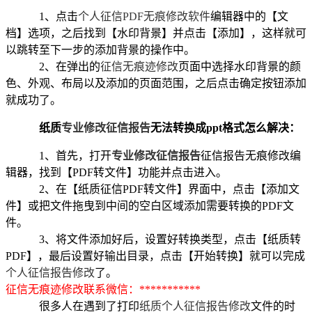
1、点击
个人征信
PDF无痕修改软件
编辑器中的【文
档】选项，之后找到【
水印
背景】并点击【添加】，这样就可
以跳转至下一步的添加背景的操作中。
2、在弹出的
征信无痕迹修改
页面中选择
水印
背景的颜
色、外观、布局以及添加的页面范围，之后点击确定按钮添加
就成功了。
纸质
专业修改征信报告
无法转换成
ppt格式怎么解决
：
1、首先，打开
专业修改征信报告
征信报告无痕修改编
辑器
，找到【
PDF转文件】功能并点击进入。
2、在【
纸质征信
PDF转文件】界面中，点击【添加文
件】或把文件拖曳到中间的空白区域添加需要转换的PDF文
件。
3、将文件添加好后，设置好转换类型，点击【
纸质
转
PDF
】，最后设置好输出目录，点击【开始转换】就可以完成
个人征信报告修改
了。
征信无痕迹修改联系微信：
***********
很多人在遇到了
打印
纸质个人征信报告修改
文件的时