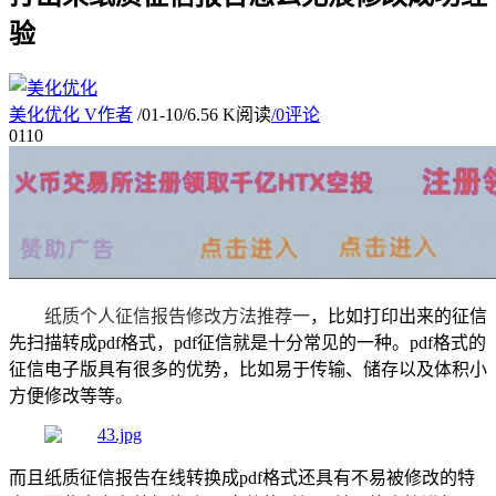
验
美化优化
V
作者
/
01-10
/
6.56 K阅读
/
0评论
01
10
纸质个人征信报告修改方法推荐一
，比如
打印出来的征信
先扫描转成
pdf格式，
pdf征信
就是十分常见的一种。
pdf格式
的
征信电子版
具有很多的优势，比如易于传输、储存以及体积小
方便修改
等等。
而且
纸质征信报告在线转换成
pdf格式还具有不易被修改的特