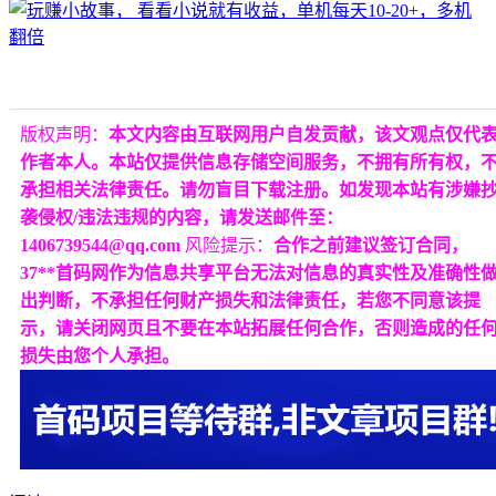
版权声明：
本文内容由互联网用户自发贡献，该文观点仅代
作者本人。本站仅提供信息存储空间服务，不拥有所有权，
承担相关法律责任。请勿盲目下载注册。如发现本站有涉嫌
袭侵权/违法违规的内容，请发送邮件至：
1406739544@qq.com
风险提示：
合作之前建议签订合同，
37**首码网作为信息共享平台无法对信息的真实性及准确性
出判断，不承担任何财产损失和法律责任，若您不同意该提
示，请关闭网页且不要在本站拓展任何合作，否则造成的任
损失由您个人承担。