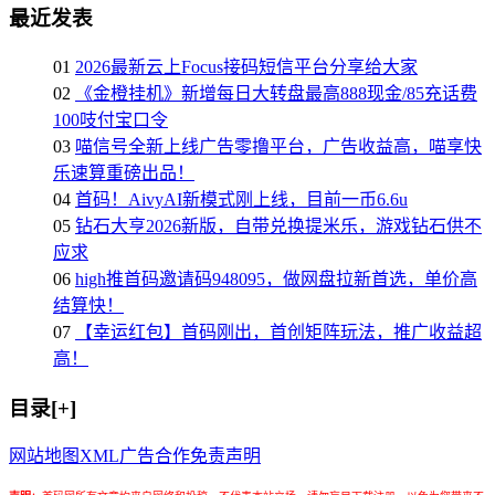
最近发表
01
2026最新云上Focus接码短信平台分享给大家
02
《金橙挂机》新增每日大转盘最高888现金/85充话费
100吱付宝口令
03
喵信号全新上线广告零撸平台，广告收益高，喵享快
乐速算重磅出品！
04
首码！AivyAI新模式刚上线，目前一币6.6u
05
钻石大亨2026新版，自带兑换提米乐，游戏钻石供不
应求
06
high推首码邀请码948095，做网盘拉新首选，单价高
结算快！
07
【幸运红包】首码刚出，首创矩阵玩法，推广收益超
高！
目录[+]
网站地图
XML
广告合作
免责声明