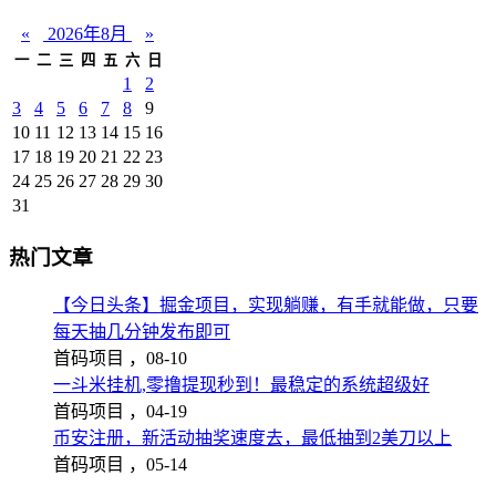
«
2026年8月
»
一
二
三
四
五
六
日
1
2
3
4
5
6
7
8
9
10
11
12
13
14
15
16
17
18
19
20
21
22
23
24
25
26
27
28
29
30
31
热门文章
【今日头条】掘金项目，实现躺赚，有手就能做，只要
每天抽几分钟发布即可
首码项目 ，
08-10
一斗米挂机,零撸提现秒到！最稳定的系统超级好
首码项目 ，
04-19
币安注册，新活动抽奖速度去，最低抽到2美刀以上
首码项目 ，
05-14