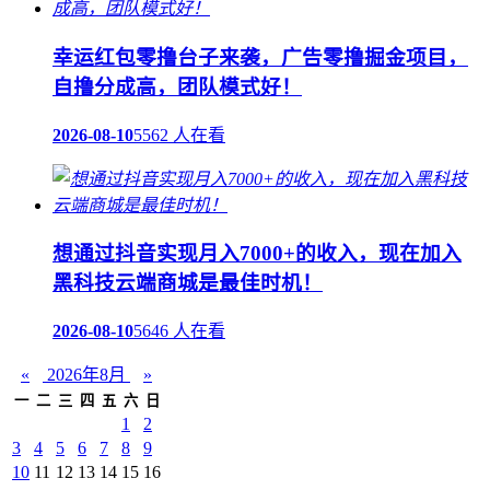
幸运红包零撸台子来袭，广告零撸掘金项目，
自撸分成高，团队模式好！
2026-08-10
5562 人在看
想通过抖音实现月入7000+的收入，现在加入
黑科技云端商城是最佳时机！
2026-08-10
5646 人在看
«
2026年8月
»
一
二
三
四
五
六
日
1
2
3
4
5
6
7
8
9
10
11
12
13
14
15
16