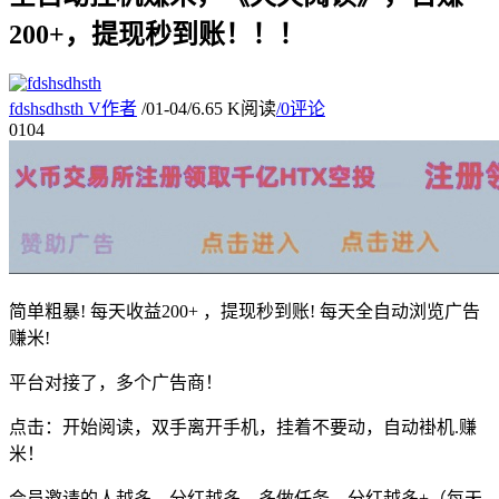
200+，提现秒到账！！！
fdshsdhsth
V
作者
/
01-04
/
6.65 K阅读
/
0评论
01
04
简单粗暴! 每天收益200+ ，提现秒到账! 每天全自动浏览广告
赚米!
平台对接了，多个广告商！
点击：开始阅读，双手离开手机，挂着不要动，自动褂机.赚
米！
会员邀请的人越多，分红越多，多做任务，分红越多+（每天