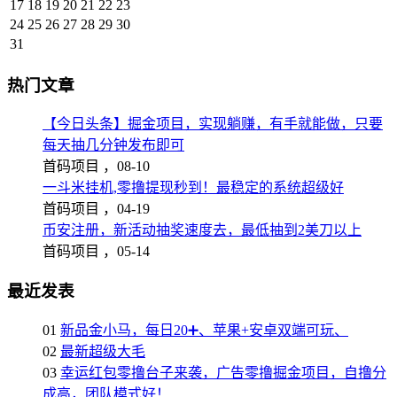
17
18
19
20
21
22
23
24
25
26
27
28
29
30
31
热门文章
【今日头条】掘金项目，实现躺赚，有手就能做，只要
每天抽几分钟发布即可
首码项目 ，
08-10
一斗米挂机,零撸提现秒到！最稳定的系统超级好
首码项目 ，
04-19
币安注册，新活动抽奖速度去，最低抽到2美刀以上
首码项目 ，
05-14
最近发表
01
新品金小马，每日20➕、苹果+安卓双端可玩、
02
最新超级大毛
03
幸运红包零撸台子来袭，广告零撸掘金项目，自撸分
成高，团队模式好！