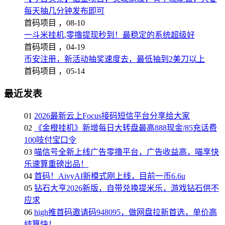
每天抽几分钟发布即可
首码项目 ，
08-10
一斗米挂机,零撸提现秒到！最稳定的系统超级好
首码项目 ，
04-19
币安注册，新活动抽奖速度去，最低抽到2美刀以上
首码项目 ，
05-14
最近发表
01
2026最新云上Focus接码短信平台分享给大家
02
《金橙挂机》新增每日大转盘最高888现金/85充话费
100吱付宝口令
03
喵信号全新上线广告零撸平台，广告收益高，喵享快
乐速算重磅出品！
04
首码！AivyAI新模式刚上线，目前一币6.6u
05
钻石大亨2026新版，自带兑换提米乐，游戏钻石供不
应求
06
high推首码邀请码948095，做网盘拉新首选，单价高
结算快！