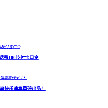
话费100吱付宝口令
享快乐速算重磅出品！