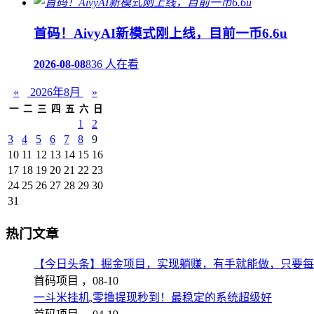
首码！AivyAI新模式刚上线，目前一币6.6u
2026-08-08
836 人在看
«
2026年8月
»
一
二
三
四
五
六
日
1
2
3
4
5
6
7
8
9
10
11
12
13
14
15
16
17
18
19
20
21
22
23
24
25
26
27
28
29
30
31
热门文章
【今日头条】掘金项目，实现躺赚，有手就能做，只要每
首码项目 ，
08-10
一斗米挂机,零撸提现秒到！最稳定的系统超级好