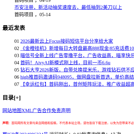
首码项目 ，
04-19
币安注册，新活动抽奖速度去，最低抽到2美刀以上
首码项目 ，
05-14
最近发表
01
2026最新云上Focus接码短信平台分享给大家
02
《金橙挂机》新增每日大转盘最高888现金/85充话费1
03
喵信号全新上线广告零撸平台，广告收益高，喵享快
04
首码！AivyAI新模式刚上线，目前一币6.6u
05
钻石大亨2026新版，自带兑换提米乐，游戏钻石供不
06
high推首码邀请码948095，做网盘拉新首选，单价高
07
【幸运红包】首码刚出，首创矩阵玩法，推广收益超
目录[+]
网站地图
XML
广告合作
免责声明
声明
：
首码网所有文章均来自网络和投稿，不代表本站立场，请勿盲目下载注册，以免为您带来不必