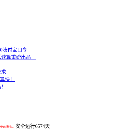
00吱付宝口令
乐速算重磅出品！
应求
结算快！
高！
安全运行
6574
天
要的损失。