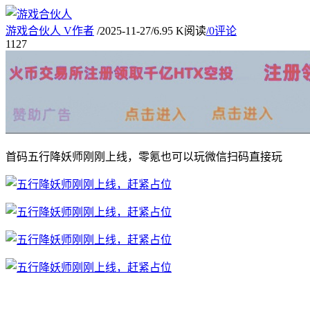
游戏合伙人
V
作者
/
2025-11-27
/
6.95 K阅读
/
0评论
11
27
首码五行降妖师刚刚上线，零氪也可以玩微信扫码直接玩