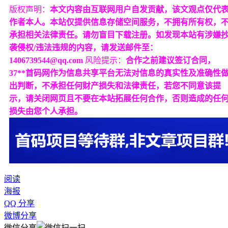
版权声明：
本文内容由互联网用户自发贡献，该文观点仅代
作者本人。本站仅提供信息存储空间服务，不拥有所有权，
承担相关法律责任。请勿盲目下载注册。如发现本站有涉嫌
袭侵权/违法违规的内容，请发送邮件至：
1406739544@qq.com
风险提示：
合作之前建议签订合同，
37**首码网作为信息共享平台无法对信息的真实性及准确性
出判断，不承担任何财产损失和法律责任，若您不同意该提
示，请关闭网页且不要在本站拓展任何合作，否则造成的任
损失由您个人承担。
阅读
海报
QQ 分享
微博分享
微信分享