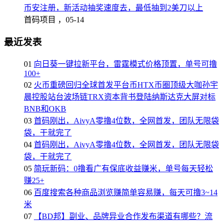
币安注册，新活动抽奖速度去，最低抽到2美刀以上
首码项目 ，
05-14
最近发表
01
向日葵一键拉新平台，雷霆模式价格顶置，单号可撸
100+
02
火币重磅回归全球首发平台币HTX币圈顶级大咖孙宇
晨控股站台波场链TRX资本背书登陆纳斯达克大屏对标
BNB和OKB
03
首码刚出，AivyA零撸4位数，全网首发，团队无限袋
袋，干就完了
04
首码刚出，AivyA零撸4位数，全网首发，团队无限袋
袋，干就完了
05
简玩新码：0撸看广有保底收益赚米，单号每天轻松
赚25+
06
百度搜索各种商品浏览赚简单容易赚，每天可撸3~14
米
07
【BD邦】副业、品牌异业合作发布渠道有哪些？流