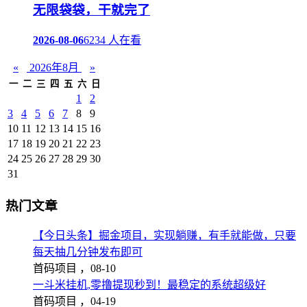
无限袋袋，干就完了
2026-08-06
6234 人在看
«
2026年8月
»
一
二
三
四
五
六
日
1
2
3
4
5
6
7
8
9
10
11
12
13
14
15
16
17
18
19
20
21
22
23
24
25
26
27
28
29
30
31
热门文章
【今日头条】掘金项目，实现躺赚，有手就能做，只要
每天抽几分钟发布即可
首码项目 ，
08-10
一斗米挂机,零撸提现秒到！最稳定的系统超级好
首码项目 ，
04-19