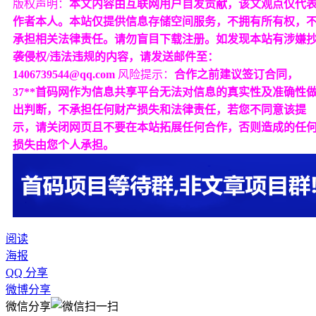
版权声明：
本文内容由互联网用户自发贡献，该文观点仅代
作者本人。本站仅提供信息存储空间服务，不拥有所有权，
承担相关法律责任。请勿盲目下载注册。如发现本站有涉嫌
袭侵权/违法违规的内容，请发送邮件至：
1406739544@qq.com
风险提示：
合作之前建议签订合同，
37**首码网作为信息共享平台无法对信息的真实性及准确性
出判断，不承担任何财产损失和法律责任，若您不同意该提
示，请关闭网页且不要在本站拓展任何合作，否则造成的任
损失由您个人承担。
阅读
海报
QQ 分享
微博分享
微信分享