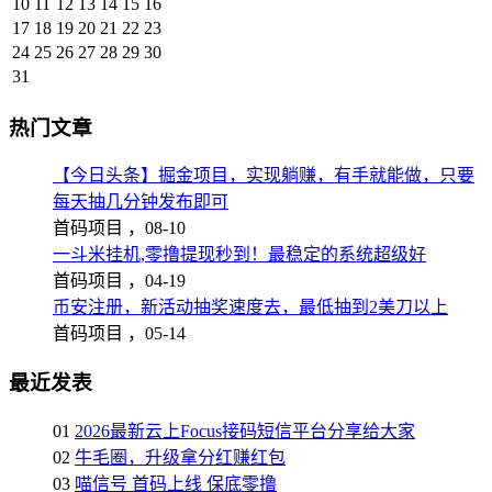
10
11
12
13
14
15
16
17
18
19
20
21
22
23
24
25
26
27
28
29
30
31
热门文章
【今日头条】掘金项目，实现躺赚，有手就能做，只要
每天抽几分钟发布即可
首码项目 ，
08-10
一斗米挂机,零撸提现秒到！最稳定的系统超级好
首码项目 ，
04-19
币安注册，新活动抽奖速度去，最低抽到2美刀以上
首码项目 ，
05-14
最近发表
01
2026最新云上Focus接码短信平台分享给大家
02
牛毛圈，升级拿分红赚红包
03
喵信号 首码上线 保底零撸