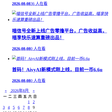
2026-08-08
36 人在看
喵信号全新上线广告零撸平台，广告收益高，
喵享快乐速算重磅出品！
2026-08-08
0 人在看
首码！AivyAI新模式刚上线，目前一币6.6u
2026-08-08
0 人在看
«
2026年8月
»
一
二
三
四
五
六
日
1
2
3
4
5
6
7
8
9