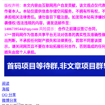
版权声明：
本文内容由互联网用户自发贡献，该文观点仅代
作者本人。本站仅提供信息存储空间服务，不拥有所有权，
承担相关法律责任。请勿盲目下载注册。如发现本站有涉嫌
袭侵权/违法违规的内容，请发送邮件至：
1406739544@qq.com
风险提示：
合作之前建议签订合同，
37**首码网作为信息共享平台无法对信息的真实性及准确性
出判断，不承担任何财产损失和法律责任，若您不同意该提
示，请关闭网页且不要在本站拓展任何合作，否则造成的任
损失由您个人承担。
阅读
海报
QQ 分享
微博分享