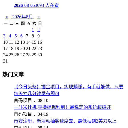
2026-08-05
3093 人在看
«
2026年8月
»
一
二
三
四
五
六
日
1
2
3
4
5
6
7
8
9
10
11
12
13
14
15
16
17
18
19
20
21
22
23
24
25
26
27
28
29
30
31
热门文章
【今日头条】掘金项目，实现躺赚，有手就能做，只要
每天抽几分钟发布即可
首码项目 ，
08-10
一斗米挂机,零撸提现秒到！最稳定的系统超级好
首码项目 ，
04-19
币安注册，新活动抽奖速度去，最低抽到2美刀以上
首码项目 ，
05-14