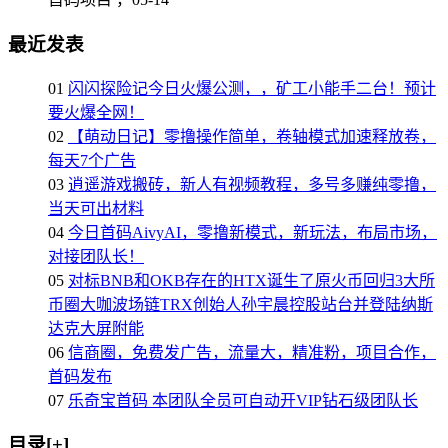
最近发表
01
闪闪探险记今日火爆公测，，矿工小能手二台！预计
要火爆全网！
02
【萌动日记】零撸操作简单，卷轴模式加速释放卷，
每天7个广告
03
逍遥游戏搬砖，新人有视频教程，多号多赚纯零撸，
当天可出材料
04
今日首码AivyAI，零撸新模式，新玩法，布局市场，
对接团队长！
05
对标BNB和OKB存在的HTX诞生了原火币回归3大所
币圈大咖波场链TRX创始人孙宇晨控股站台并登陆纳斯
达克大屏附能
06
信商圈，免费发广告，流量大，精准粉，项目合作，
首码发布
07
乐奇宝首码 本团队全员可自动开VIP钻石级团队长
目录[+]