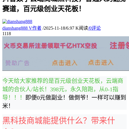
赛道，百元级创业天花板！
dianshang888
V
作者
/
2025-11-18
/
6.97 K阅读
/
0评论
11
18
今天给大家推荐的是百元级创业天花板，云端商
城的合伙人/站长！398元，永久陪跑，从0-1指
导！！
！
即便
0
元做副业！做倒爷！一样可以赚到
米！
黑科技商城能提供什么？带来什