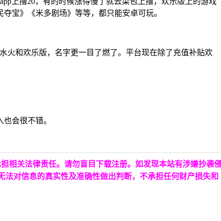
pp上撸20，有的时候涨得慢了就去菜包上撸，欢乐版上的游戏
民夺宝》《米多剧场》等等，都只能安卓可玩。
木水火和欢乐版，名字更一目了燃了。平台现在除了充值补贴欢
入也会很不错。
承担相关法律责任。请勿盲目下载注册。如发现本站有涉嫌抄袭
台无法对信息的真实性及准确性做出判断，不承担任何财产损失和