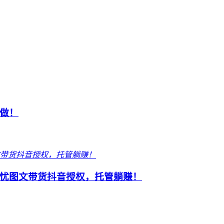
做！
忧图文带货抖音授权，托管躺赚！