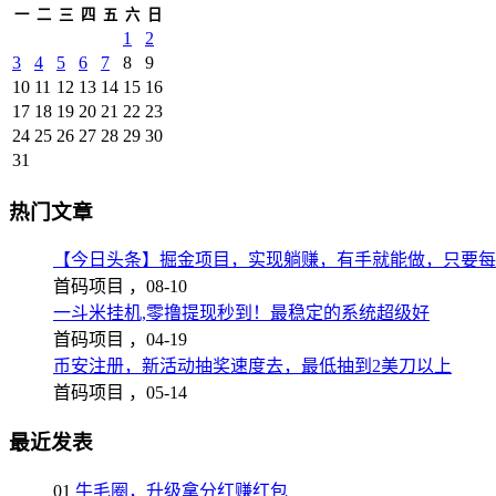
一
二
三
四
五
六
日
1
2
3
4
5
6
7
8
9
10
11
12
13
14
15
16
17
18
19
20
21
22
23
24
25
26
27
28
29
30
31
热门文章
【今日头条】掘金项目，实现躺赚，有手就能做，只要每
首码项目 ，
08-10
一斗米挂机,零撸提现秒到！最稳定的系统超级好
首码项目 ，
04-19
币安注册，新活动抽奖速度去，最低抽到2美刀以上
首码项目 ，
05-14
最近发表
01
牛毛圈，升级拿分红赚红包