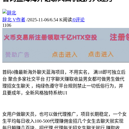
辞北
V
作者
/
2025-11-06
/
6.54 K阅读
/
0评论
11
06
首码0撸最新海外聊天蓝海项目，不用实名， 满18即可独立后
台 聚合多家社交平台 打字聊天赚取收益男女都可做男生做代
理招女生聊天 ，纯绿色遵守平台规则禁止一切低俗行为，并
且要成年，全新风格独特系统UI
女用户做聊天员，也可以做代理推广，项目长期稳定，一个女
生平均每日收入100-500代理赚佣金招几个女生去聊天就实现
每日躺赚几百块，招代理 代理每天招女生聊天就行 赚取收