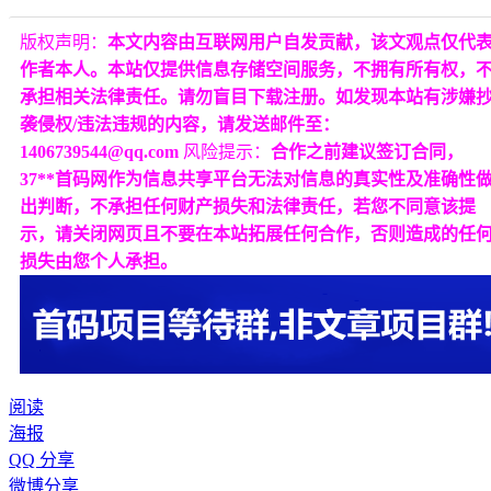
版权声明：
本文内容由互联网用户自发贡献，该文观点仅代
作者本人。本站仅提供信息存储空间服务，不拥有所有权，
承担相关法律责任。请勿盲目下载注册。如发现本站有涉嫌
袭侵权/违法违规的内容，请发送邮件至：
1406739544@qq.com
风险提示：
合作之前建议签订合同，
37**首码网作为信息共享平台无法对信息的真实性及准确性
出判断，不承担任何财产损失和法律责任，若您不同意该提
示，请关闭网页且不要在本站拓展任何合作，否则造成的任
损失由您个人承担。
阅读
海报
QQ 分享
微博分享