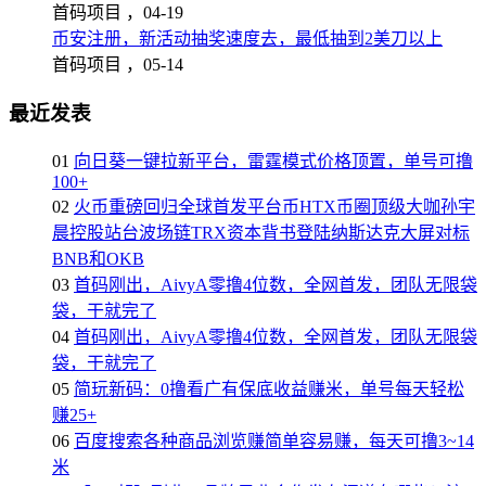
首码项目 ，
04-19
币安注册，新活动抽奖速度去，最低抽到2美刀以上
首码项目 ，
05-14
最近发表
01
向日葵一键拉新平台，雷霆模式价格顶置，单号可撸
100+
02
火币重磅回归全球首发平台币HTX币圈顶级大咖孙宇
晨控股站台波场链TRX资本背书登陆纳斯达克大屏对标
BNB和OKB
03
首码刚出，AivyA零撸4位数，全网首发，团队无限袋
袋，干就完了
04
首码刚出，AivyA零撸4位数，全网首发，团队无限袋
袋，干就完了
05
简玩新码：0撸看广有保底收益赚米，单号每天轻松
赚25+
06
百度搜索各种商品浏览赚简单容易赚，每天可撸3~14
米