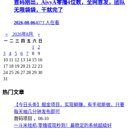
首码刚出，AivyA零撸4位数，全网首发，团队
无限袋袋，干就完了
2026-08-06
4073 人在看
«
2026年8月
»
一
二
三
四
五
六
日
1
2
3
4
5
6
7
8
9
10
11
12
13
14
15
16
17
18
19
20
21
22
23
24
25
26
27
28
29
30
31
热门文章
【今日头条】掘金项目，实现躺赚，有手就能做，只要
每天抽几分钟发布即可
首码项目 ，
08-10
一斗米挂机,零撸提现秒到！最稳定的系统超级好