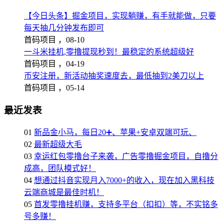
【今日头条】掘金项目，实现躺赚，有手就能做，只要
每天抽几分钟发布即可
首码项目 ，
08-10
一斗米挂机,零撸提现秒到！最稳定的系统超级好
首码项目 ，
04-19
币安注册，新活动抽奖速度去，最低抽到2美刀以上
首码项目 ，
05-14
最近发表
01
新品金小马，每日20➕、苹果+安卓双端可玩、
02
最新超级大毛
03
幸运红包零撸台子来袭，广告零撸掘金项目，自撸分
成高，团队模式好！
04
想通过抖音实现月入7000+的收入，现在加入黑科技
云端商城是最佳时机！
05
首发零撸挂机赚，支持多平台（扣扣）等，不实铭多
号多赚！