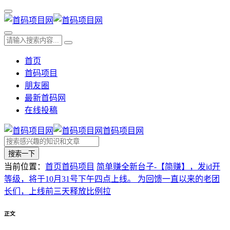
首页
首码项目
朋友圈
最新首码网
在线投稿
首码项目网
搜索一下
当前位置：
首页
首码项目
简单赚全新台子-【简赚】，发id开
等级，将于10月31号下午四点上线。 为回馈一直以来的老团
长们，上线前三天释放比例拉
正文