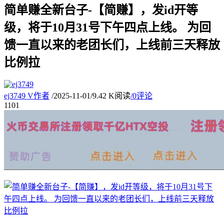
简单赚全新台子-【简赚】，发id开等
级，将于10月31号下午四点上线。 为回
馈一直以来的老团长们，上线前三天释放
比例拉
ej3749
V
作者
/
2025-11-01
/
9.42 K阅读
/
0评论
11
01