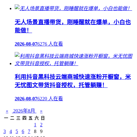
无人场景直播带货，刚睡醒就在爆单，小白也
能做！
2026-08-07
6276 人在看
利用抖音黑科技云端商城快速涨粉开橱窗，米
无忧图文带货抖音授权，托管躺赚！
2026-08-07
6220 人在看
«
2026年8月
»
一
二
三
四
五
六
日
1
2
3
4
5
6
7
8
9