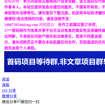
版权声明：
本文内容由互联网用户自发贡献，该文观点仅代
作者本人。本站仅提供信息存储空间服务，不拥有所有权，
承担相关法律责任。请勿盲目下载注册。如发现本站有涉嫌
袭侵权/违法违规的内容，请发送邮件至：
1406739544@qq.com
风险提示：
合作之前建议签订合同，
37**首码网作为信息共享平台无法对信息的真实性及准确性
出判断，不承担任何财产损失和法律责任，若您不同意该提
示，请关闭网页且不要在本站拓展任何合作，否则造成的任
损失由您个人承担。
阅读
海报
QQ 分享
微博分享
微信分享