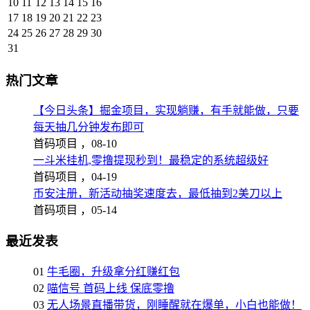
10
11
12
13
14
15
16
17
18
19
20
21
22
23
24
25
26
27
28
29
30
31
热门文章
【今日头条】掘金项目，实现躺赚，有手就能做，只要
每天抽几分钟发布即可
首码项目 ，
08-10
一斗米挂机,零撸提现秒到！最稳定的系统超级好
首码项目 ，
04-19
币安注册，新活动抽奖速度去，最低抽到2美刀以上
首码项目 ，
05-14
最近发表
01
牛毛圈，升级拿分红赚红包
02
喵信号 首码上线 保底零撸
03
无人场景直播带货，刚睡醒就在爆单，小白也能做！