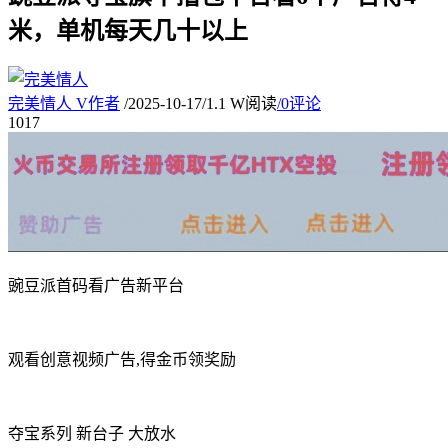
米，单机每天几十以上
完美情人
V
作者
/
2025-10-17
/
1.1 W阅读
/
0评论
10
17
豌豆派首码看广告新平台
观看创意视频广告,得金币领奖励
夺宝系列 新台子 大放水