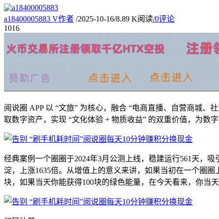
a18400005883
V
作者
/
2025-10-16
/
8.89 K阅读
/
0评论
10
16
阅说圈 APP 以 “文旅” 为核心，融合 “电商直播、自营
取数字资产，实现 “文化体验 + 物质收益” 的双重价值，为
经典案例一个圈圈于2024年3月公测上线，稳建运行561天，吸引
淀，上涨1635倍。从增值上的意义来讲，如果当初在一个圈圈上
块，如果当天你能获得100块的绿色能量，在今天看来，你当天