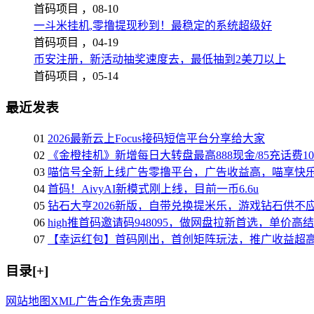
首码项目 ，
08-10
一斗米挂机,零撸提现秒到！最稳定的系统超级好
首码项目 ，
04-19
币安注册，新活动抽奖速度去，最低抽到2美刀以上
首码项目 ，
05-14
最近发表
01
2026最新云上Focus接码短信平台分享给大家
02
《金橙挂机》新增每日大转盘最高888现金/85充话费1
03
喵信号全新上线广告零撸平台，广告收益高，喵享快
04
首码！AivyAI新模式刚上线，目前一币6.6u
05
钻石大亨2026新版，自带兑换提米乐，游戏钻石供不
06
high推首码邀请码948095，做网盘拉新首选，单价高
07
【幸运红包】首码刚出，首创矩阵玩法，推广收益超
目录[+]
网站地图
XML
广告合作
免责声明