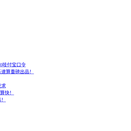
00吱付宝口令
乐速算重磅出品！
应求
结算快！
高！