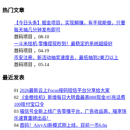
热门文章
【今日头条】掘金项目，实现躺赚，有手就能做，只要
每天抽几分钟发布即可
首码项目 ，
08-10
一斗米挂机,零撸提现秒到！最稳定的系统超级好
首码项目 ，
04-19
币安注册，新活动抽奖速度去，最低抽到2美刀以上
首码项目 ，
05-14
最近发表
01
2026最新云上Focus接码短信平台分享给大家
02
《金橙挂机》新增每日大转盘最高888现金/85充话费
100吱付宝口令
03
喵信号全新上线广告零撸平台，广告收益高，喵享快
乐速算重磅出品！
04
首码！AivyAI新模式刚上线，目前一币6.6u