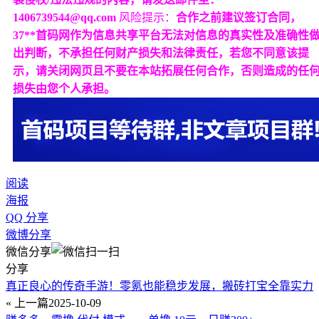
1406739544@qq.com
风险提示：
合作之前建议签订合同，
37**首码网作为信息共享平台无法对信息的真实性及准确性
出判断，不承担任何财产损失和法律责任，若您不同意该提
示，请关闭网页且不要在本站拓展任何合作，否则造成的任
损失由您个人承担。
阅读
海报
QQ 分享
微博分享
微信分享
分享
真正良心的传奇手游！零氪也能稳步发展，搬砖打宝全靠实力
« 上一篇
2025-10-09