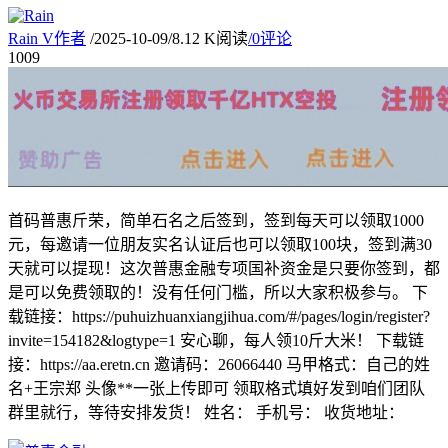
Rain
V
作者
/
2025-10-09
/
8.12 K阅读
/
0评论
10
09
首码普惠斤荣，简单石名之后签到，签到每天可以领取1000
元，每邀请一位朋友实名认证后也可以领取100块，签到满30
天就可以提现！这次普惠金融专项国补资金是只要你签到，都
是可以免费领取的！没有任何门槛，所以大家积极参与。 下
载链接：https://puhuizhuanxiangjihua.com/#/pages/login/register?
invite=154182&logtype=1 安心聊，每人领10斤大米！ 下载链
接：https://aa.eretn.cn 邀请码：26066440 马甲格式：自己的姓
名+王宗郑 头像**一张上传即可 领取格式填好发到咱们团队
群里就行，等待安排发货！ 姓名： 手机号： 收货地址：