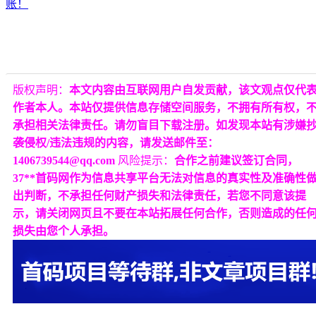
版权声明：
本文内容由互联网用户自发贡献，该文观点仅代
作者本人。本站仅提供信息存储空间服务，不拥有所有权，
承担相关法律责任。请勿盲目下载注册。如发现本站有涉嫌
袭侵权/违法违规的内容，请发送邮件至：
1406739544@qq.com
风险提示：
合作之前建议签订合同，
37**首码网作为信息共享平台无法对信息的真实性及准确性
出判断，不承担任何财产损失和法律责任，若您不同意该提
示，请关闭网页且不要在本站拓展任何合作，否则造成的任
损失由您个人承担。