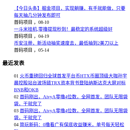
【今日头条】掘金项目，实现躺赚，有手就能做，只要
每天抽几分钟发布即可
首码项目 ，
08-10
一斗米挂机,零撸提现秒到！最稳定的系统超级好
首码项目 ，
04-19
币安注册，新活动抽奖速度去，最低抽到2美刀以上
首码项目 ，
05-14
最近发表
01
火币重磅回归全球首发平台币HTX币圈顶级大咖孙宇
晨控股站台波场链TRX资本背书登陆纳斯达克大屏对标
BNB和OKB
02
首码刚出，AivyA零撸4位数，全网首发，团队无限袋
袋，干就完了
03
首码刚出，AivyA零撸4位数，全网首发，团队无限袋
袋，干就完了
04
简玩新码：0撸看广有保底收益赚米，单号每天轻松