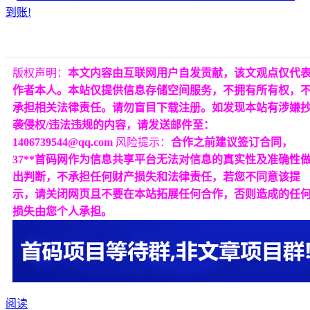
版权声明：
本文内容由互联网用户自发贡献，该文观点仅代
作者本人。本站仅提供信息存储空间服务，不拥有所有权，
承担相关法律责任。请勿盲目下载注册。如发现本站有涉嫌
袭侵权/违法违规的内容，请发送邮件至：
1406739544@qq.com
风险提示：
合作之前建议签订合同，
37**首码网作为信息共享平台无法对信息的真实性及准确性
出判断，不承担任何财产损失和法律责任，若您不同意该提
示，请关闭网页且不要在本站拓展任何合作，否则造成的任
损失由您个人承担。
阅读