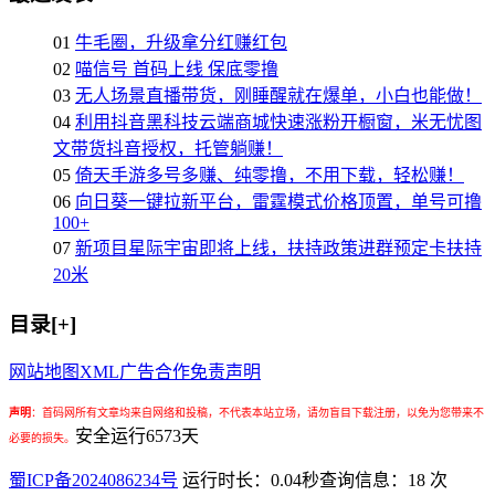
01
牛毛圈，升级拿分红赚红包
02
喵信号 首码上线 保底零撸
03
无人场景直播带货，刚睡醒就在爆单，小白也能做！
04
利用抖音黑科技云端商城快速涨粉开橱窗，米无忧图
文带货抖音授权，托管躺赚！
05
倚天手游多号多赚、纯零撸，不用下载，轻松赚！
06
向日葵一键拉新平台，雷霆模式价格顶置，单号可撸
100+
07
新项目星际宇宙即将上线，扶持政策进群预定卡扶持
20米
目录[+]
网站地图
XML
广告合作
免责声明
声明
：
首码网所有文章均来自网络和投稿，不代表本站立场，请勿盲目下载注册，以免为您带来不
安全运行
6573
天
必要的损失。
蜀ICP备2024086234号
运行时长：0.04秒
查询信息：18 次