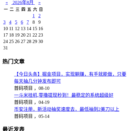
«
2026年8月
»
一
二
三
四
五
六
日
1
2
3
4
5
6
7
8
9
10
11
12
13
14
15
16
17
18
19
20
21
22
23
24
25
26
27
28
29
30
31
热门文章
【今日头条】掘金项目，实现躺赚，有手就能做，只要
每天抽几分钟发布即可
首码项目 ，
08-10
一斗米挂机,零撸提现秒到！最稳定的系统超级好
首码项目 ，
04-19
币安注册，新活动抽奖速度去，最低抽到2美刀以上
首码项目 ，
05-14
最近发表