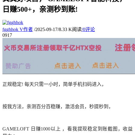
日赚500+，亲测秒到账!
fgghhok
V
作者
/
2025-09-17
/
8.33 K阅读
/
0评论
09
17
正规稳定! 每天只需一小时，简单手机扫码进入，
按我方法，亲测百分百稳赚，激活会员，秒提秒到，
GAMELOFT 日赚1000以上 ，看我提现稳定到账截图，收益