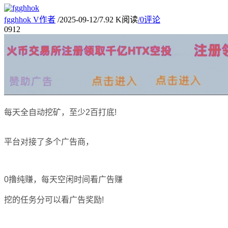
fgghhok
V
作者
/
2025-09-12
/
7.92 K阅读
/
0评论
09
12
每天全自动挖矿，至少2百打底!
平台对接了多个广告商，
0撸纯赚，每天空闲时间看广告赚
挖的任务分可以看广告奖励!