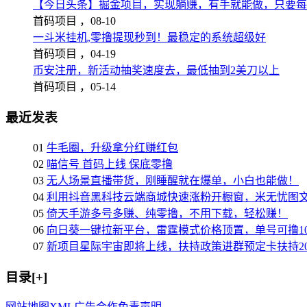
【今日头条】掘金项目，实现躺赚，有手就能做，只要每
首码项目 ，
08-10
一斗米挂机,零撸提现秒到！最稳定的系统超级好
首码项目 ，
04-19
币安注册，新活动抽奖速度去，最低抽到2美刀以上
首码项目 ，
05-14
最近发表
01
牛毛圈，升级拿分红赚红包
02
喵信号 首码上线 保底零撸
03
无人场景直播带货，刚睡醒就在爆单，小白也能做！
04
利用抖音黑科技云端商城快速涨粉开橱窗，米无忧图
05
倚天手游多号多赚、纯零撸，不用下载，轻松赚！
06
向日葵一键拉新平台，雷霆模式价格顶置，单号可撸10
07
新项目星际宇宙即将上线，扶持政策进群预定卡扶持2
目录[+]
网站地图
XML
广告合作
免责声明