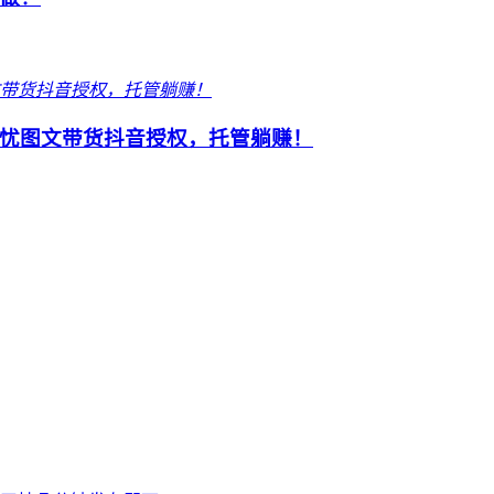
忧图文带货抖音授权，托管躺赚！