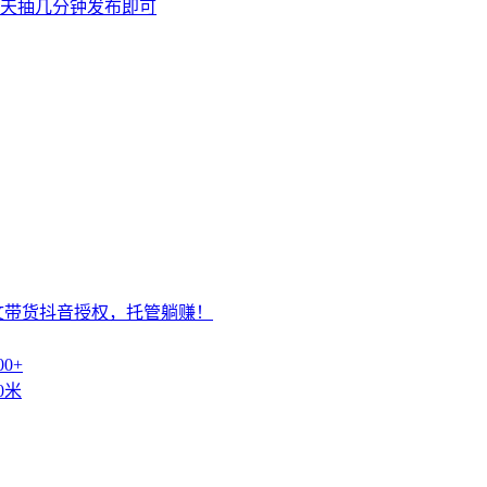
天抽几分钟发布即可
文带货抖音授权，托管躺赚！
0+
0米