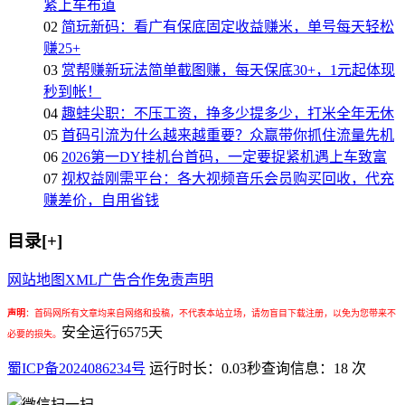
紧上车布道
02
简玩新码：看广有保底固定收益赚米，单号每天轻松
赚25+
03
赏帮赚新玩法简单截图赚，每天保底30+，1元起体现
秒到帐！
04
趣蛙尖职：不压工资，挣多少提多少，打米全年无休
05
首码引流为什么越来越重要？众赢带你抓住流量先机
06
2026第一DY挂机台首码，一定要捉紧机遇上车致富
07
视权益刚需平台：各大视频音乐会员购买回收，代充
赚差价，自用省钱
目录[+]
网站地图
XML
广告合作
免责声明
声明
：
首码网所有文章均来自网络和投稿，不代表本站立场，请勿盲目下载注册，以免为您带来不
安全运行
6575
天
必要的损失。
蜀ICP备2024086234号
运行时长：0.03秒
查询信息：18 次