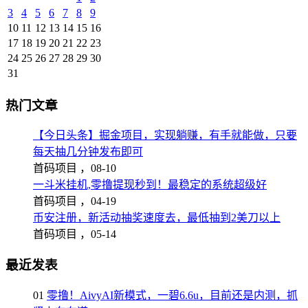
3
4
5
6
7
8
9
10
11
12
13
14
15
16
17
18
19
20
21
22
23
24
25
26
27
28
29
30
31
热门文章
【今日头条】掘金项目，实现躺赚，有手就能做，只要
每天抽几分钟发布即可
首码项目 ，
08-10
一斗米挂机,零撸提现秒到！最稳定的系统超级好
首码项目 ，
04-19
币安注册，新活动抽奖速度去，最低抽到2美刀以上
首码项目 ，
05-14
最近发表
01
零撸！AivyAI新模式，一碧6.6u，目前还是内测，抓