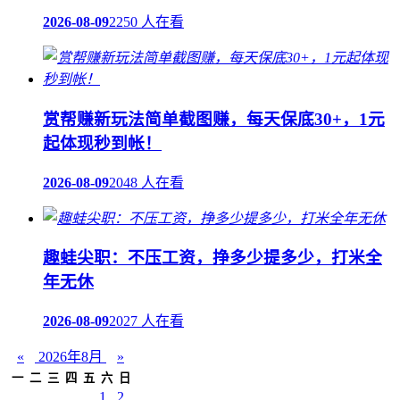
2026-08-09
2250 人在看
赏帮赚新玩法简单截图赚，每天保底30+，1元
起体现秒到帐！
2026-08-09
2048 人在看
趣蛙尖职：不压工资，挣多少提多少，打米全
年无休
2026-08-09
2027 人在看
«
2026年8月
»
一
二
三
四
五
六
日
1
2