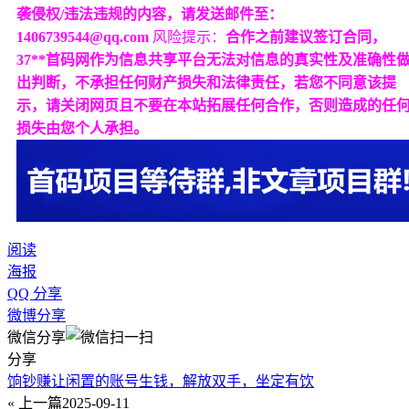
袭侵权/违法违规的内容，请发送邮件至：
1406739544@qq.com
风险提示：
合作之前建议签订合同，
37**首码网作为信息共享平台无法对信息的真实性及准确性
出判断，不承担任何财产损失和法律责任，若您不同意该提
示，请关闭网页且不要在本站拓展任何合作，否则造成的任
损失由您个人承担。
阅读
海报
QQ 分享
微博分享
微信分享
分享
饷钞赚让闲置的账号生钱，解放双手，坐定有饮
« 上一篇
2025-09-11