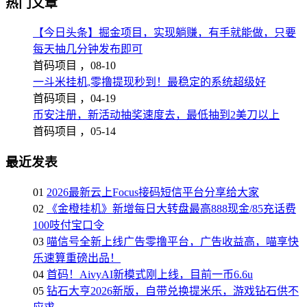
热门文章
【今日头条】掘金项目，实现躺赚，有手就能做，只要
每天抽几分钟发布即可
首码项目 ，
08-10
一斗米挂机,零撸提现秒到！最稳定的系统超级好
首码项目 ，
04-19
币安注册，新活动抽奖速度去，最低抽到2美刀以上
首码项目 ，
05-14
最近发表
01
2026最新云上Focus接码短信平台分享给大家
02
《金橙挂机》新增每日大转盘最高888现金/85充话费
100吱付宝口令
03
喵信号全新上线广告零撸平台，广告收益高，喵享快
乐速算重磅出品！
04
首码！AivyAI新模式刚上线，目前一币6.6u
05
钻石大亨2026新版，自带兑换提米乐，游戏钻石供不