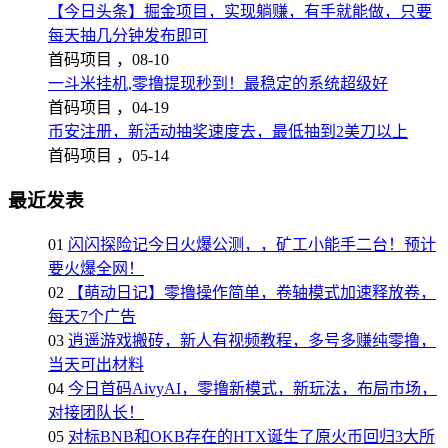
【今日头条】掘金项目，实现躺赚，有手就能做，只要
每天抽几分钟发布即可
首码项目 ，
08-10
一斗米挂机,零撸提现秒到！最稳定的系统超级好
首码项目 ，
04-19
币安注册，新活动抽奖速度去，最低抽到2美刀以上
首码项目 ，
05-14
最近发表
01
闪闪探险记今日火爆公测，，矿工小能手二台！预计
要火爆全网！
02
【萌动日记】零撸操作简单，卷轴模式加速释放卷，
每天7个广告
03
逍遥游戏搬砖，新人有视频教程，多号多赚纯零撸，
当天可出材料
04
今日首码AivyAI，零撸新模式，新玩法，布局市场，
对接团队长！
05
对标BNB和OKB存在的HTX诞生了原火币回归3大所