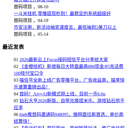
首码项目 ，
08-10
一斗米挂机,零撸提现秒到！最稳定的系统超级好
首码项目 ，
04-19
币安注册，新活动抽奖速度去，最低抽到2美刀以上
首码项目 ，
05-14
最近发表
01
2026最新云上Focus接码短信平台分享给大家
02
《金橙挂机》新增每日大转盘最高888现金/85充话费
100吱付宝口令
03
喵信号全新上线广告零撸平台，广告收益高，喵享快
乐速算重磅出品！
04
首码！AivyAI新模式刚上线，目前一币6.6u
05
钻石大亨2026新版，自带兑换提米乐，游戏钻石供不
应求
06
high推首码邀请码948095，做网盘拉新首选，单价高
结算快！