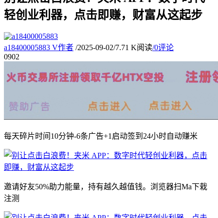
轻创业利器，点击即赚，财富从这起步
a18400005883
V
作者
/
2025-09-02
/
7.71 K阅读
/
0评论
09
02
每天碎片时间10分钟-6条广告+1启动签到24小时自动赚米
邀请好友50%助力能量，持有越久越值钱。浏览器扫Ma下栽
注测