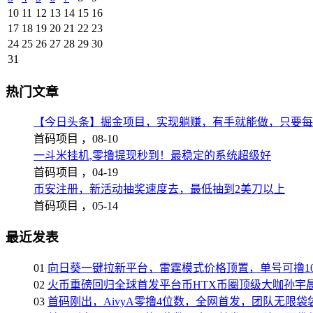
10
11
12
13
14
15
16
17
18
19
20
21
22
23
24
25
26
27
28
29
30
31
热门文章
【今日头条】掘金项目，实现躺赚，有手就能做，只要每
首码项目 ，
08-10
一斗米挂机,零撸提现秒到！最稳定的系统超级好
首码项目 ，
04-19
币安注册，新活动抽奖速度去，最低抽到2美刀以上
首码项目 ，
05-14
最近发表
01
向日葵一键拉新平台，雷霆模式价格顶置，单号可撸10
02
火币重磅回归全球首发平台币HTX币圈顶级大咖孙宇晨
03
首码刚出，AivyA零撸4位数，全网首发，团队无限