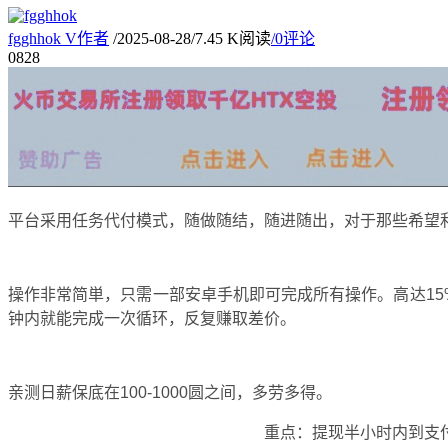
fgghhok
V
作者
/
2025-08-28
/
7.45 K阅读
/
0评论
08
28
平台采用任务代付模式，随做随结，随进随出，对于那些希望
操作非常简単，只需一部安卓手机即可完成所有操作。高达15
钟内就能完成一次循环，反复赚取差价。
亲测日薪保底在100-1000圆之间，多劳多得。
重点：提现半小时内到支