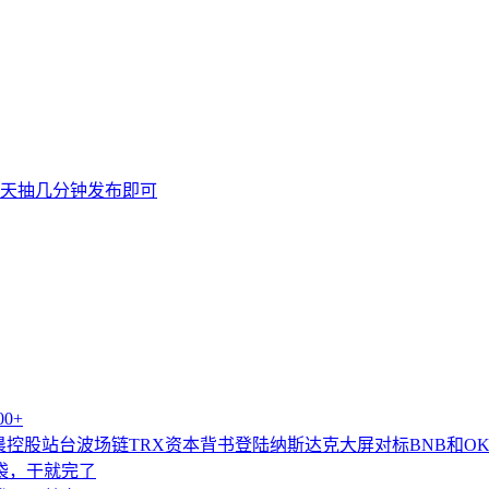
天抽几分钟发布即可
0+
控股站台波场链TRX资本背书登陆纳斯达克大屏对标BNB和OK
袋袋，干就完了