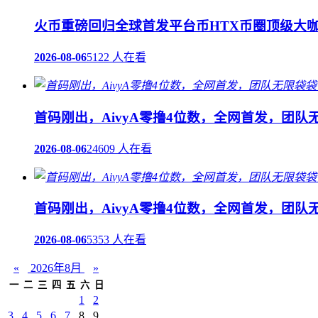
火币重磅回归全球首发平台币HTX币圈顶级大咖
2026-08-06
5122 人在看
首码刚出，AivyA零撸4位数，全网首发，团
2026-08-06
24609 人在看
首码刚出，AivyA零撸4位数，全网首发，团
2026-08-06
5353 人在看
«
2026年8月
»
一
二
三
四
五
六
日
1
2
3
4
5
6
7
8
9