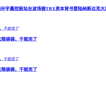
孙宇晨控股站台波场链TRX资本背书登陆纳斯达克大屏
队无限袋袋，干就完了
队无限袋袋，干就完了