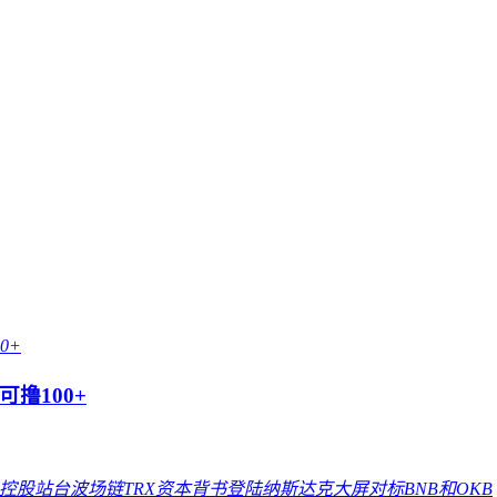
撸100+