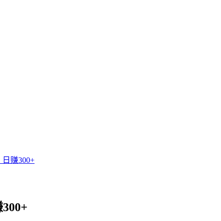
日赚300+
00+