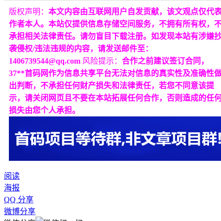
版权声明：
本文内容由互联网用户自发贡献，该文观点仅代
作者本人。本站仅提供信息存储空间服务，不拥有所有权，
承担相关法律责任。请勿盲目下载注册。如发现本站有涉嫌
袭侵权/违法违规的内容，请发送邮件至：
1406739544@qq.com
风险提示：
合作之前建议签订合同，
37**首码网作为信息共享平台无法对信息的真实性及准确性
出判断，不承担任何财产损失和法律责任，若您不同意该提
示，请关闭网页且不要在本站拓展任何合作，否则造成的任
损失由您个人承担。
阅读
海报
QQ 分享
微博分享