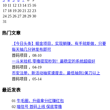
10
11
12
13
14
15
16
17
18
19
20
21
22
23
24
25
26
27
28
29
30
31
热门文章
【今日头条】掘金项目，实现躺赚，有手就能做，只要
每天抽几分钟发布即可
首码项目 ，
08-10
一斗米挂机,零撸提现秒到！最稳定的系统超级好
首码项目 ，
04-19
币安注册，新活动抽奖速度去，最低抽到2美刀以上
首码项目 ，
05-14
最近发表
01
牛毛圈，升级拿分红赚红包
02
喵信号 首码上线 保底零撸