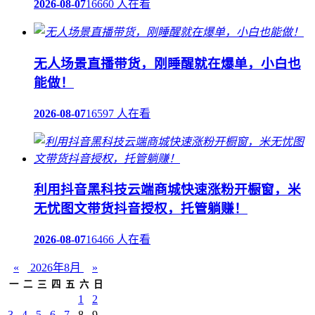
2026-08-07
16660 人在看
无人场景直播带货，刚睡醒就在爆单，小白也
能做！
2026-08-07
16597 人在看
利用抖音黑科技云端商城快速涨粉开橱窗，米
无忧图文带货抖音授权，托管躺赚！
2026-08-07
16466 人在看
«
2026年8月
»
一
二
三
四
五
六
日
1
2
3
4
5
6
7
8
9