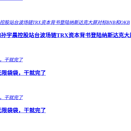
孙宇晨控股站台波场链TRX资本背书登陆纳斯达克大屏
队无限袋袋，干就完了
队无限袋袋，干就完了