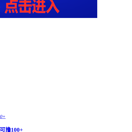
撸100+