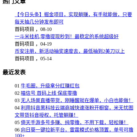
热门文章
【今日头条】掘金项目，实现躺赚，有手就能做，只要
每天抽几分钟发布即可
首码项目 ，
08-10
一斗米挂机,零撸提现秒到！最稳定的系统超级好
首码项目 ，
04-19
币安注册，新活动抽奖速度去，最低抽到2美刀以上
首码项目 ，
05-14
最近发表
01
牛毛圈，升级拿分红赚红包
02
喵信号 首码上线 保底零撸
03
无人场景直播带货，刚睡醒就在爆单，小白也能做！
04
利用抖音黑科技云端商城快速涨粉开橱窗，米无忧图
文带货抖音授权，托管躺赚！
05
倚天手游多号多赚、纯零撸，不用下载，轻松赚！
06
向日葵一键拉新平台，雷霆模式价格顶置，单号可撸
100+