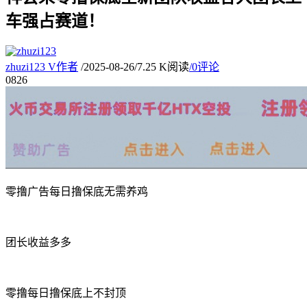
车强占赛道！
zhuzi123
V
作者
/
2025-08-26
/
7.25 K阅读
/
0评论
08
26
零撸广告每日撸保底无需养鸡
团长收益多多
零撸每日撸保底上不封顶