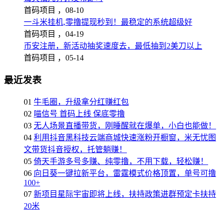
首码项目 ，
08-10
一斗米挂机,零撸提现秒到！最稳定的系统超级好
首码项目 ，
04-19
币安注册，新活动抽奖速度去，最低抽到2美刀以上
首码项目 ，
05-14
最近发表
01
牛毛圈，升级拿分红赚红包
02
喵信号 首码上线 保底零撸
03
无人场景直播带货，刚睡醒就在爆单，小白也能做！
04
利用抖音黑科技云端商城快速涨粉开橱窗，米无忧图
文带货抖音授权，托管躺赚！
05
倚天手游多号多赚、纯零撸，不用下载，轻松赚！
06
向日葵一键拉新平台，雷霆模式价格顶置，单号可撸
100+
07
新项目星际宇宙即将上线，扶持政策进群预定卡扶持
20米