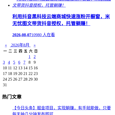
利用抖音黑科技云端商城快速涨粉开橱窗，米
无忧图文带货抖音授权，托管躺赚！
2026-08-07
10980 人在看
«
2026年8月
»
一
二
三
四
五
六
日
1
2
3
4
5
6
7
8
9
10
11
12
13
14
15
16
17
18
19
20
21
22
23
24
25
26
27
28
29
30
31
热门文章
【今日头条】掘金项目，实现躺赚，有手就能做，只要
每天抽几分钟发布即可