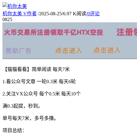
机你太美
V
作者
/
2025-08-25
/
6.97 K阅读
/
0评论
08
25
【猫猫看看】简单阅读 每天7米
1.看公众号文章 一轮0.3米 每天6轮
2.关注VX公众号 每个0.5米 每天10个
满0.3起提，秒到。
单号每天7米，多号多撸。
项目总结：