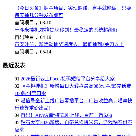
【今日头条】掘金项目，实现躺赚，有手就能做，只要
每天抽几分钟发布即可
首码项目 ，
08-10
一斗米挂机,零撸提现秒到！最稳定的系统超级好
首码项目 ，
04-19
币安注册，新活动抽奖速度去，最低抽到2美刀以上
首码项目 ，
05-14
最近发表
01
2026最新云上Focus接码短信平台分享给大家
02
《金橙挂机》新增每日大转盘最高888现金/85充话费
100吱付宝口令
03
喵信号全新上线广告零撸平台，广告收益高，喵享快
乐速算重磅出品！
04
首码！AivyAI新模式刚上线，目前一币6.6u
05
钻石大亨2026新版，自带兑换提米乐，游戏钻石供不
应求