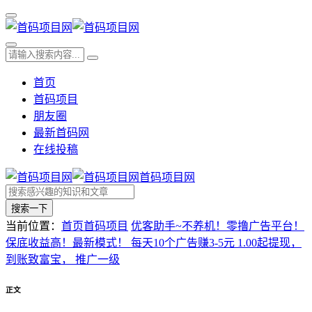
首页
首码项目
朋友圈
最新首码网
在线投稿
首码项目网
搜索一下
当前位置：
首页
首码项目
优客助手~不养机！零撸广告平台！
保底收益高！最新模式！ 每天10个广告赚3-5元 1.00起提现，
到账致富宝， 推广一级
正文