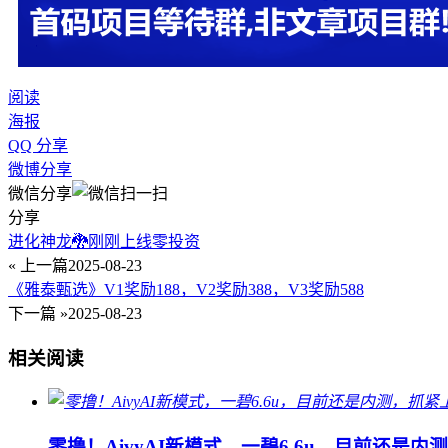
阅读
海报
QQ 分享
微博分享
微信分享
分享
进化神龙🐉刚刚上线零投资
« 上一篇
2025-08-23
《雅泰甄选》V1奖励188，V2奖励388，V3奖励588
下一篇 »
2025-08-23
相关阅读
零撸！AivyAI新模式，一碧6.6u，目前还是