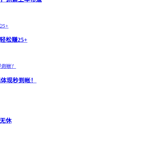
松赚25+
起体现秒到帐！
无休