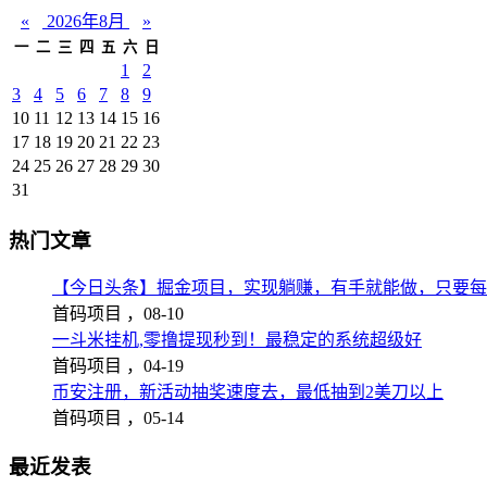
«
2026年8月
»
一
二
三
四
五
六
日
1
2
3
4
5
6
7
8
9
10
11
12
13
14
15
16
17
18
19
20
21
22
23
24
25
26
27
28
29
30
31
热门文章
【今日头条】掘金项目，实现躺赚，有手就能做，只要每
首码项目 ，
08-10
一斗米挂机,零撸提现秒到！最稳定的系统超级好
首码项目 ，
04-19
币安注册，新活动抽奖速度去，最低抽到2美刀以上
首码项目 ，
05-14
最近发表