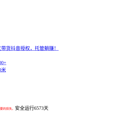
文带货抖音授权，托管躺赚！
0+
0米
安全运行
6573
天
要的损失。