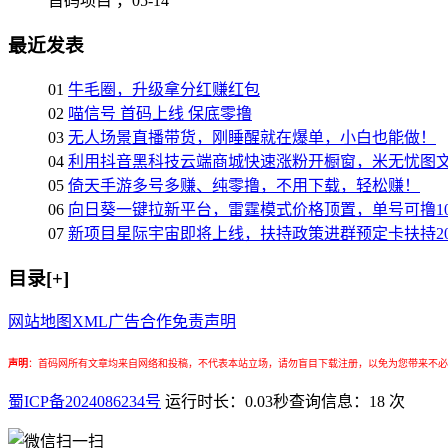
首码项目 ，
05-14
最近发表
01
牛毛圈，升级拿分红赚红包
02
喵信号 首码上线 保底零撸
03
无人场景直播带货，刚睡醒就在爆单，小白也能做！
04
利用抖音黑科技云端商城快速涨粉开橱窗，米无忧图
05
倚天手游多号多赚、纯零撸，不用下载，轻松赚！
06
向日葵一键拉新平台，雷霆模式价格顶置，单号可撸10
07
新项目星际宇宙即将上线，扶持政策进群预定卡扶持2
目录[+]
网站地图
XML
广告合作
免责声明
声明
：
首码网所有文章均来自网络和投稿，不代表本站立场，请勿盲目下载注册，以免为您带来不必
蜀ICP备2024086234号
运行时长：0.03秒
查询信息：18 次