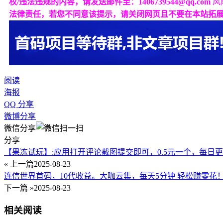
权/违法违规的内容，请发送邮件至：1406739544@qq.com
风
法律责任，若您不同意该提示，请关闭网页且不要在本站拓
阅读
海报
QQ 分享
微博分享
微信分享
分享
【果冻试玩】:应用打开评论截图提交即可，0.5元一个，每日更
« 上一篇
2025-08-23
连信世界首码，10代收益。大咖云集，每天5分钟 轻松赚零花
下一篇 »
2025-08-23
相关阅读