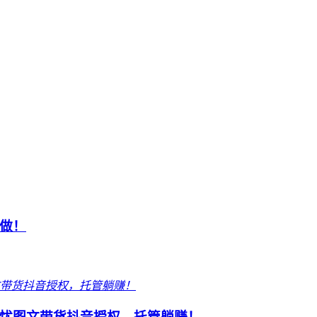
做！
忧图文带货抖音授权，托管躺赚！