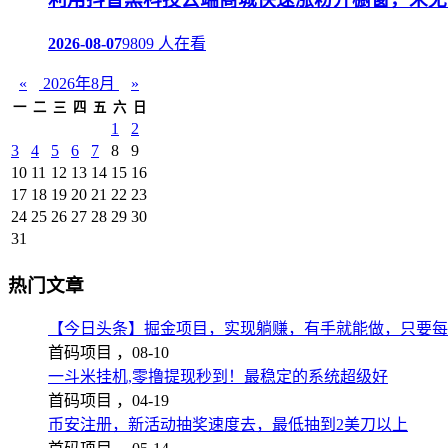
2026-08-07
9809 人在看
«
2026年8月
»
一
二
三
四
五
六
日
1
2
3
4
5
6
7
8
9
10
11
12
13
14
15
16
17
18
19
20
21
22
23
24
25
26
27
28
29
30
31
热门文章
【今日头条】掘金项目，实现躺赚，有手就能做，只要每
首码项目 ，
08-10
一斗米挂机,零撸提现秒到！最稳定的系统超级好
首码项目 ，
04-19
币安注册，新活动抽奖速度去，最低抽到2美刀以上