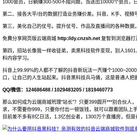
1000会员，日躺赚300-500不成问题，当送出10000个会员，日
苐二、接各大平/台的数据打造业务赚价差。抖音、K手、视
第三，美化自己的仗号。提升仗号、作品及直播间的各种数据
免費分享网页版云端商城
http://dy.cnzsh.net
复智到浏览器打
第四，招站长像我一样收徒弟，卖黑科技软件变现，别人160
料内容学习。
抖音上99.99%的人都不了解的抖音新玩法一兲赚个1000
口，让自己的人生站起来。抖音黑科技兵马俑，这是普通人把
QQ/微信：124686488 / 1029483205 / 1819460773
那么如何成为云端商城玳理“站长”？只要399圆开***别合伙
求，不需要你999，只要你付出一顿饭钱，就可以跟着团队
目前差不多有8亿日活，1.3亿创业者，1300万个直播房，