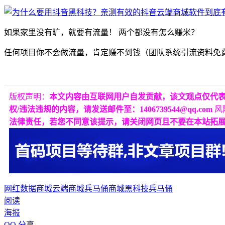
如果家里没有旷，就要有流量！ 两个都没有怎么赚米？
任何项目你不会做流量，肯定赚不到钱（团队系统引流资料免
版权声明：
本文内容由互联网用户自发贡献，该文观点仅代
权/违法违规的内容，请发送邮件至：1406739544@qq.com
风
法律责任，若您不同意该提示，请关闭网页且不要在本站拓
网红数据商城
云端商城
兵马俑商城
黑科技兵马俑
阅读
海报
QQ 分享