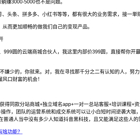
躺赚3000-5000也不是问题。
頻号、头条、拼多多、小红书等等，都有很大的业务需求，接一単
，从而更加顺畅的做我们自己的变现产品。
开
1、999圆的云端商城合伙人，我这里内部价399圆，直接帮你
~2000不嫌少的，你就来。对，我在寻找那千分之二有认知的人
握风口财富的机会！
人，获得同款分站商城+独立域名app+一对一总站客服+培训课
上手操作，团队的运营系统和成交系统可以让小白短时间逆袭大咖
但是在普通人当中没有多少人知道抖音黑科技，且又能满足这些人