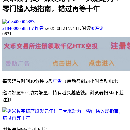
零门槛入场指南，错过再等十年
a18400005883
V
作者
/
2025-08-21
/
7.43 K阅读
/
0评论
08
21
每天碎片时间10分钟-6条
广告
+1启动签到24小时自动赚米
邀请好友50%助力能量，持有越久越值钱。浏览器扫Ma下栽
注测
浏览器扫Ma注测下栽：