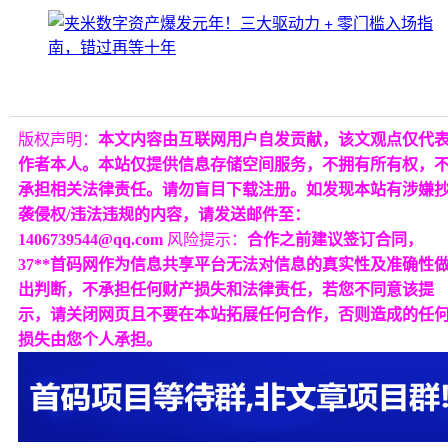
版权声明：
本文内容由互联网用户自发贡献，该文观点仅代
作者本人。本站仅提供信息存储空间服务，不拥有所有权，
承担相关法律责任。请勿盲目下载注册。如发现本站有涉嫌
袭侵权/违法违规的内容，请发送邮件至：
1406739544@qq.com
风险提示：
合作之前建议签订合同，
37**首码网作为信息共享平台无法对信息的真实性及准确性
出判断，不承担任何财产损失和法律责任，若您不同意该提
示，请关闭网页且不要在本站拓展任何合作，否则造成的任
损失由您个人承担。