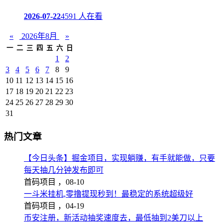
2026-07-22
4591 人在看
«
2026年8月
»
一
二
三
四
五
六
日
1
2
3
4
5
6
7
8
9
10
11
12
13
14
15
16
17
18
19
20
21
22
23
24
25
26
27
28
29
30
31
热门文章
【今日头条】掘金项目，实现躺赚，有手就能做，只要
每天抽几分钟发布即可
首码项目 ，
08-10
一斗米挂机,零撸提现秒到！最稳定的系统超级好
首码项目 ，
04-19
币安注册，新活动抽奖速度去，最低抽到2美刀以上