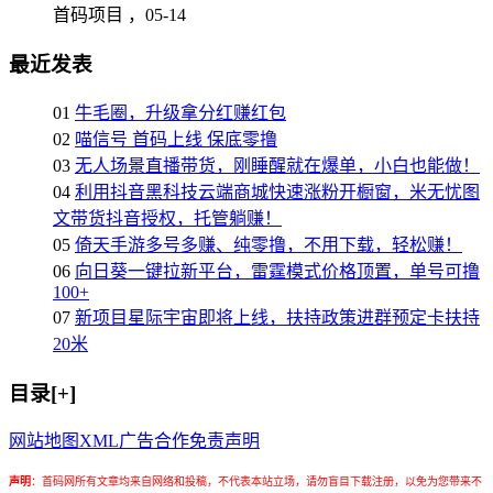
首码项目 ，
05-14
最近发表
01
牛毛圈，升级拿分红赚红包
02
喵信号 首码上线 保底零撸
03
无人场景直播带货，刚睡醒就在爆单，小白也能做！
04
利用抖音黑科技云端商城快速涨粉开橱窗，米无忧图
文带货抖音授权，托管躺赚！
05
倚天手游多号多赚、纯零撸，不用下载，轻松赚！
06
向日葵一键拉新平台，雷霆模式价格顶置，单号可撸
100+
07
新项目星际宇宙即将上线，扶持政策进群预定卡扶持
20米
目录[+]
网站地图
XML
广告合作
免责声明
声明
：
首码网所有文章均来自网络和投稿，不代表本站立场，请勿盲目下载注册，以免为您带来不