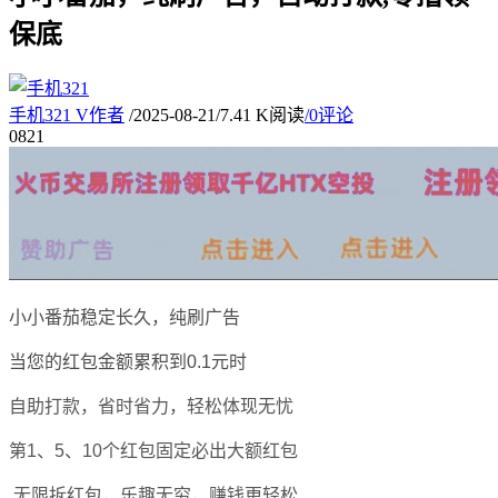
保底
手机321
V
作者
/
2025-08-21
/
7.41 K阅读
/
0评论
08
21
小小番茄稳定长久，纯刷广告
当您的红包金额累积到0.1元时
自助打款，省时省力，轻松体现无忧
第1、5、10个红包固定必出大额红包
无限拆红包，乐趣无穷，赚钱更轻松