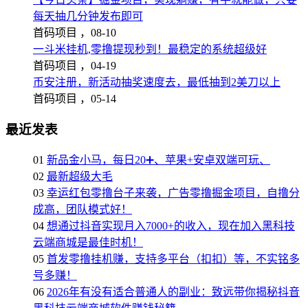
每天抽几分钟发布即可
首码项目 ，
08-10
一斗米挂机,零撸提现秒到！最稳定的系统超级好
首码项目 ，
04-19
币安注册，新活动抽奖速度去，最低抽到2美刀以上
首码项目 ，
05-14
最近发表
01
新品金小马，每日20➕、苹果+安卓双端可玩、
02
最新超级大毛
03
幸运红包零撸台子来袭，广告零撸掘金项目，自撸分
成高，团队模式好！
04
想通过抖音实现月入7000+的收入，现在加入黑科技
云端商城是最佳时机！
05
首发零撸挂机赚，支持多平台（扣扣）等，不实铭多
号多赚！
06
2026年有没有适合普通人的副业：致远带你揭秘抖音