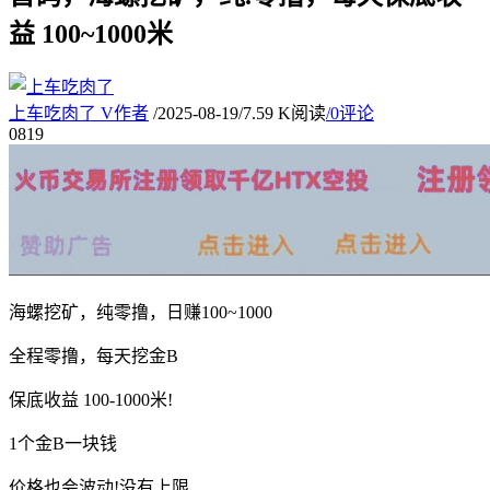
益 100~1000米
上车吃肉了
V
作者
/
2025-08-19
/
7.59 K阅读
/
0评论
08
19
海螺挖矿，纯零撸，日赚100~1000
全程零撸，每天挖金B
保底收益 100-1000米!
1个金B一块钱
价格也会波动!没有上限