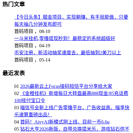
热门文章
【今日头条】掘金项目，实现躺赚，有手就能做，只要
每天抽几分钟发布即可
首码项目 ，
08-10
一斗米挂机,零撸提现秒到！最稳定的系统超级好
首码项目 ，
04-19
币安注册，新活动抽奖速度去，最低抽到2美刀以上
首码项目 ，
05-14
最近发表
01
2026最新云上Focus接码短信平台分享给大家
02
《金橙挂机》新增每日大转盘最高888现金/85充话费
100吱付宝口令
03
喵信号全新上线广告零撸平台，广告收益高，喵享快
乐速算重磅出品！
04
首码！AivyAI新模式刚上线，目前一币6.6u
05
钻石大亨2026新版，自带兑换提米乐，游戏钻石供不